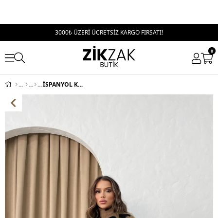
3000₺ ÜZERİ ÜCRETSİZ KARGO FIRSATI!
0
İSPANYOL KOL LEOPAR DESEN KAZAK KAHVE