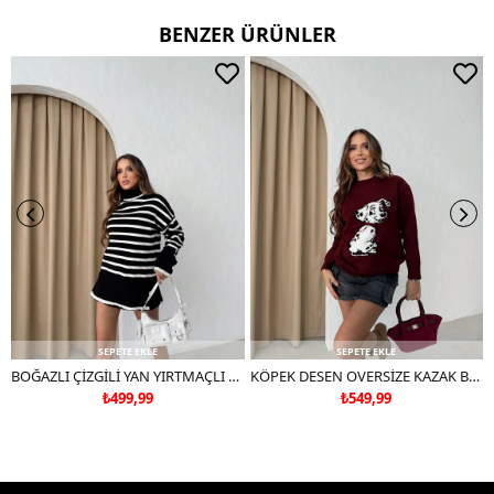
BENZER ÜRÜNLER
SEPETE EKLE
SEPETE EKLE
BOĞAZLI ÇİZGİLİ YAN YIRTMAÇLI OVERSİZE TRİKO KAZAK SİYAH
KÖPEK DESEN OVERSİZE KAZAK BORDO
₺499,99
₺549,99