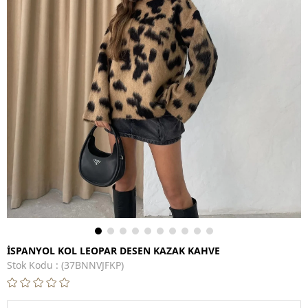
İSPANYOL KOL LEOPAR DESEN KAZAK KAHVE
Stok Kodu
(37BNNVJFKP)