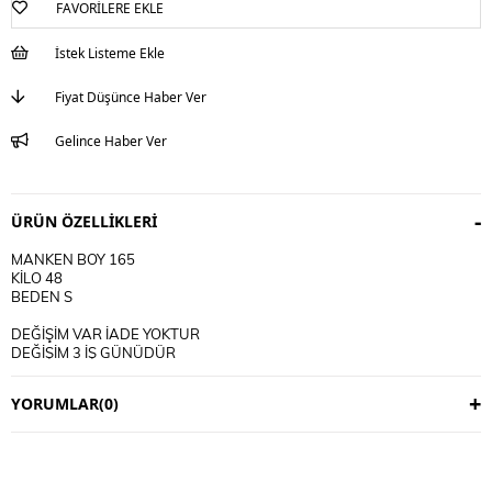
FAVORILERE EKLE
İstek Listeme Ekle
Fiyat Düşünce Haber Ver
Gelince Haber Ver
ÜRÜN ÖZELLIKLERI
MANKEN BOY 165
KİLO 48
BEDEN S
DEĞİŞİM VAR İADE YOKTUR
DEĞİŞİM 3 İŞ GÜNÜDÜR
KARGO ALICIYA AİTTİR
YORUMLAR
(0)