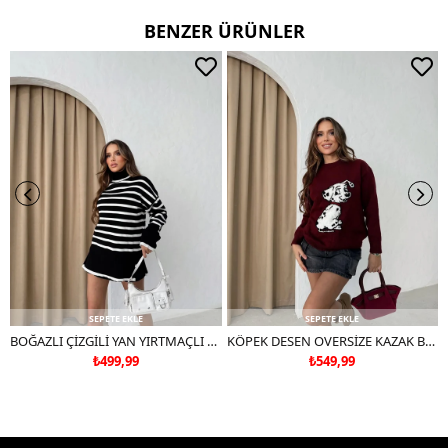
BENZER ÜRÜNLER
SEPETE EKLE
SEPETE EKLE
BOĞAZLI ÇİZGİLİ YAN YIRTMAÇLI OVERSİZE TRİKO KAZAK SİYAH
KÖPEK DESEN OVERSİZE KAZAK BORDO
₺499,99
₺549,99