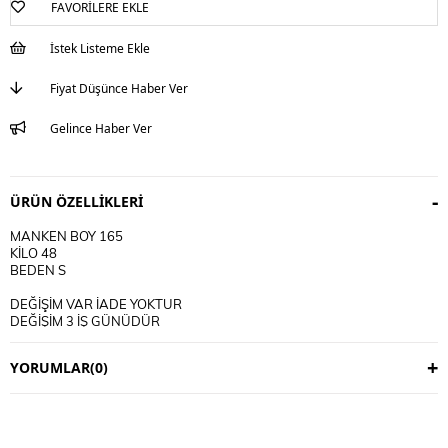
FAVORILERE EKLE
İstek Listeme Ekle
Fiyat Düşünce Haber Ver
Gelince Haber Ver
ÜRÜN ÖZELLIKLERI
MANKEN BOY 165
KİLO 48
BEDEN S
DEĞİŞİM VAR İADE YOKTUR
DEĞİŞİM 3 İŞ GÜNÜDÜR
KARGO ALICIYA AİTTİR
YORUMLAR
(0)