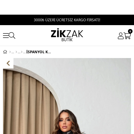
3000₺ ÜZERİ ÜCRETSİZ KARGO FIRSATI!
0
İSPANYOL KOL LEOPAR DESEN KAZAK GRİ