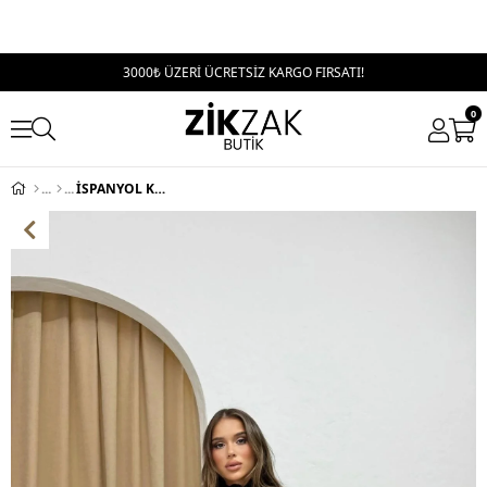
3000₺ ÜZERİ ÜCRETSİZ KARGO FIRSATI!
0
İSPANYOL KOL GOFRE ELBİSE SİYAH