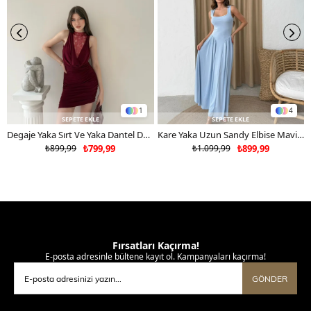
1
4
SEPETE EKLE
SEPETE EKLE
Degaje Yaka Sırt Ve Yaka Dantel Detay Mini Sandy Elbise Bordo 2104
Kare Yaka Uzun Sandy Elbise Mavi 2102
₺899,99
₺799,99
₺1.099,99
₺899,99
Fırsatları Kaçırma!
E-posta adresinle bültene kayıt ol. Kampanyaları kaçırma!
GÖNDER