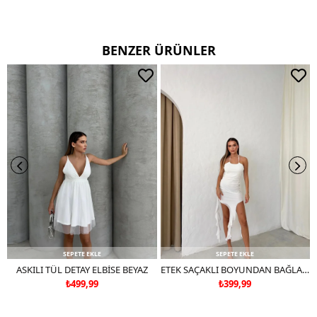
Değişim süresi 3 iş günüdür.
Kargo alıcıya aittir.
BENZER ÜRÜNLER
Kullanım Talimatı
30 derecede yıkayınız.
Ters çevirerek yıkayınız.
Çift renkli ürünlerde yıkama mendili kullanınız.
Deri ve süet ürünleri makinede yıkamayınız, kuru temizleme
tercih ediniz.
SEPETE EKLE
SEPETE EKLE
ASKILI TÜL DETAY ELBİSE BEYAZ
ETEK SAÇAKLI BOYUNDAN BAĞLAMALI TÜL ASTARLI ELBİSE BEYAZ
₺499,99
₺399,99