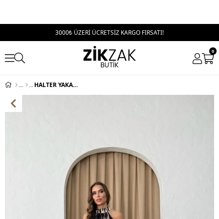
3000₺ ÜZERİ ÜCRETSİZ KARGO FIRSATI!
0
HALTER YAKA BEL KUŞAKLIDESENLİ VİSKON ELBİSE SİYAH