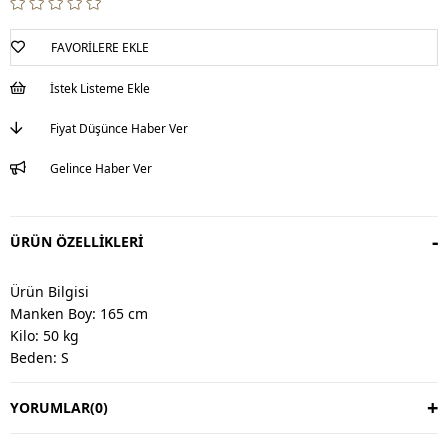
FAVORILERE EKLE
İstek Listeme Ekle
Fiyat Düşünce Haber Ver
Gelince Haber Ver
ÜRÜN ÖZELLIKLERI
Ürün Bilgisi
Manken Boy: 165 cm
Kilo: 50 kg
Beden: S
YORUMLAR
(0)
Değişim & İade
Değişim vardır, iade yoktur.