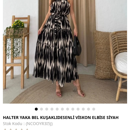
HALTER YAKA BEL KUŞAKLIDESENLİ VİSKON ELBİSE SİYAH
Stok Kodu
(NCOOYR3I5J)