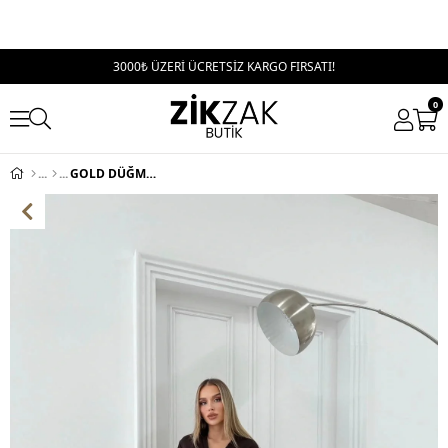
3000₺ ÜZERİ ÜCRETSİZ KARGO FIRSATI!
0
GOLD DÜĞME DETAY HIRKA VE PANTOLONLU TRİKO İKİLİ TAKIM KAHVE