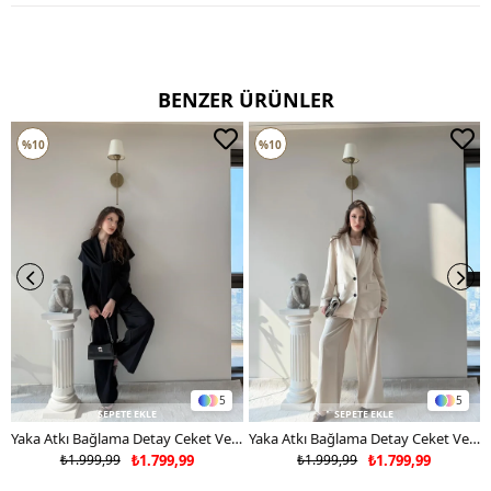
CİFT RENKLİ ÜRÜNLERDE YIKAMA MENDİLİ KULLANINIZ
DERİ SÜET ÜRÜNLERİ MAKİNEDE YIKAMAYINIZ KURU TEMİZLEME
TERCİH EDİNİZ
BENZER ÜRÜNLER
%10
%10
5
5
SEPETE EKLE
SEPETE EKLE
Yaka Atkı Bağlama Detay Ceket Ve Pantolonlu Double Kumaş İkili Takım Siyah 2117
Yaka Atkı Bağlama Detay Ceket Ve Pantolonlu Double Kumaş İkili Takım Bej 2117
₺1.999,99
₺1.799,99
₺1.999,99
₺1.799,99