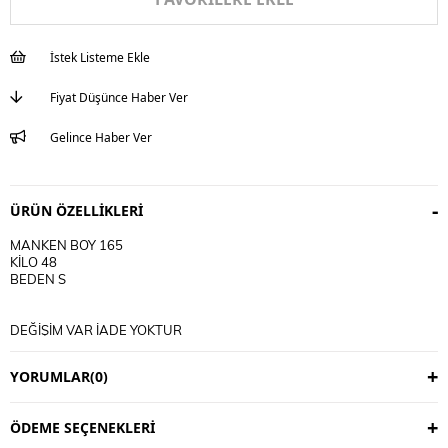
İstek Listeme Ekle
Fiyat Düşünce Haber Ver
Gelince Haber Ver
ÜRÜN ÖZELLIKLERI
MANKEN BOY 165
KİLO 48
BEDEN S
DEĞİŞİM VAR İADE YOKTUR
DEĞİŞİM 3 İŞ GÜNÜDÜR
KARGO ALICIYA AİTTİR
YORUMLAR
(0)
KULLANIM TALİMATI
30 DERECE YIKANIR
ÖDEME SEÇENEKLERI
TERS CEVİRİP YIKAYINIZ