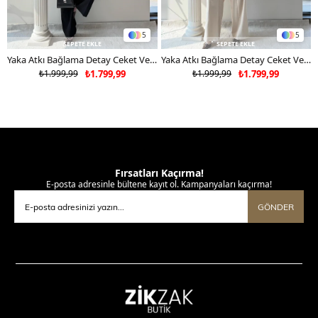
5
5
SEPETE EKLE
SEPETE EKLE
Yaka Atkı Bağlama Detay Ceket Ve Pantolonlu Double Kumaş İkili Takım Siyah 2117
Yaka Atkı Bağlama Detay Ceket Ve Pantolonlu Double Kumaş İkili Takım Bej 2117
₺1.999,99
₺1.799,99
₺1.999,99
₺1.799,99
Fırsatları Kaçırma!
E-posta adresinle bültene kayıt ol. Kampanyaları kaçırma!
GÖNDER