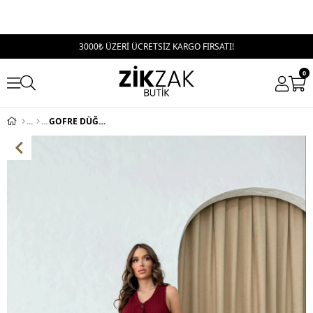
3000₺ ÜZERİ ÜCRETSİZ KARGO FIRSATI!
0
GOFRE DÜĞME DETAY YELEK VE PANTOLONLU İKİLİ TAKIM BORDO