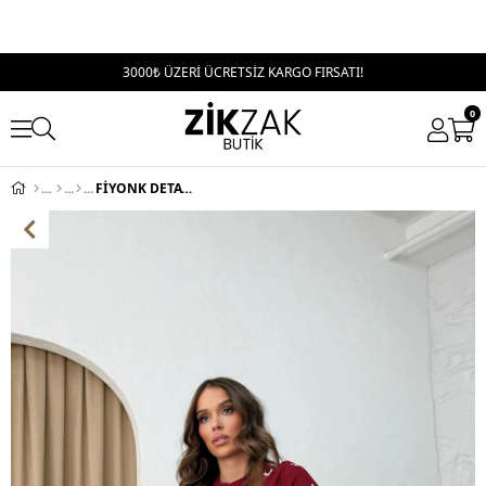
3000₺ ÜZERİ ÜCRETSİZ KARGO FIRSATI!
0
FİYONK DETAY CROP BLUZ BORDO