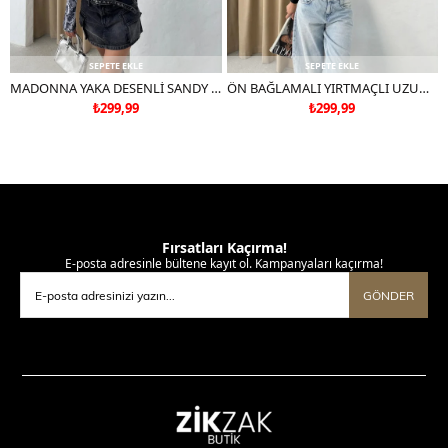
SEPETE EKLE
SEPETE EKLE
MADONNA YAKA DESENLİ SANDY BLUZ SİYAH
ÖN BAĞLAMALI YIRTMAÇLI UZUN KOL BLUZ SİYAH
₺299,99
₺299,99
Fırsatları Kaçırma!
E-posta adresinle bültene kayıt ol. Kampanyaları kaçırma!
GÖNDER