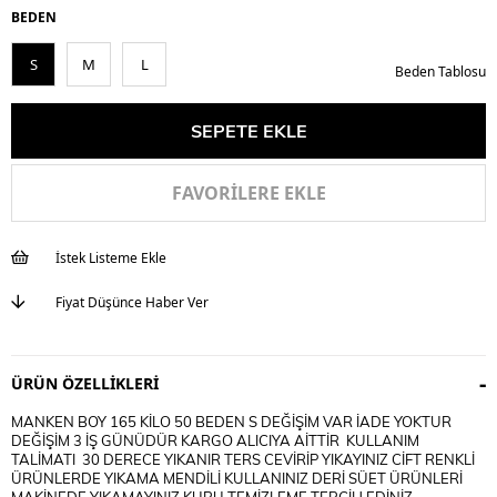
BEDEN
S
M
L
Beden Tablosu
FAVORILERE EKLE
İstek Listeme Ekle
Fiyat Düşünce Haber Ver
ÜRÜN ÖZELLIKLERI
MANKEN BOY 165 KİLO 50 BEDEN S DEĞİŞİM VAR İADE YOKTUR
DEĞİŞİM 3 İŞ GÜNÜDÜR KARGO ALICIYA AİTTİR KULLANIM
TALİMATI 30 DERECE YIKANIR TERS CEVİRİP YIKAYINIZ CİFT RENKLİ
ÜRÜNLERDE YIKAMA MENDİLİ KULLANINIZ DERİ SÜET ÜRÜNLERİ
MAKİNEDE YIKAMAYINIZ KURU TEMİZLEME TERCİH EDİNİZ