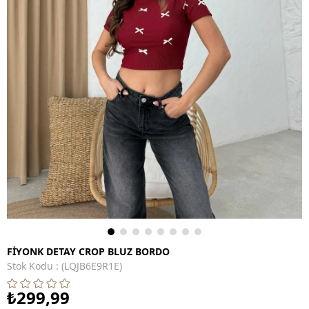
FİYONK DETAY CROP BLUZ BORDO
Stok Kodu
(LQJB6E9R1E)
₺299,99