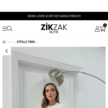
3000₺ ÜZERİ ÜCRETSİZ KARGO FIRSATI!
0
FİTİLLİ TRİKO ELBİSE KREM