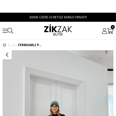
3000₺ ÜZERİ ÜCRETSİZ KARGO FIRSATI!
0
FERMUARLI PARMAK GEÇME DETAY BLUZ VE PANTOLONLU TAYT TAKIM SİYAH