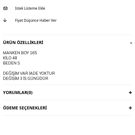
İstek Listeme Ekle
Fiyat Düşünce Haber Ver
ÜRÜN ÖZELLIKLERI
MANKEN BOY 165
KİLO 48
BEDEN S
DEĞİŞİM VAR İADE YOKTUR
DEĞİŞİM 3 İŞ GÜNÜDÜR
KARGO ALICIYA AİTTİR
YORUMLAR
(0)
KULLANIM TALİMATI
30 DERECE YIKANIR
TERS CEVİRİP YIKAYINIZ
ÖDEME SEÇENEKLERI
CİFT RENKLİ ÜRÜNLERDE YIKAMA MENDİLİ KULLANINIZ
DERİ SÜET ÜRÜNLERİ MAKİNEDE YIKAMAYINIZ KURU TEMİZLEME
TERCİH EDİNİZ