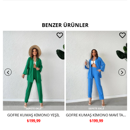
TERS CEVİRİP YIKAYINIZ
CİFT RENKLİ ÜRÜNLERDE YIKAMA MENDİLİ KULLANINIZ
DERİ SÜET ÜRÜNLERİ MAKİNEDE YIKAMAYINIZ KURU TEMİZLEME
TERCİH EDİNİZ
BENZER ÜRÜNLER
SEPETE EKLE
SEPETE EKLE
GOFRE KUMAŞ KİMONO YEŞİL
GOFRE KUMAŞ KİMONO MAVİ TAKIM DEĞİLDİR
₺199,99
₺199,99