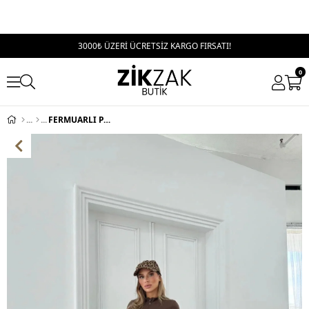
3000₺ ÜZERİ ÜCRETSİZ KARGO FIRSATI!
0
FERMUARLI PARMAK GEÇME DETAY BLUZ VE PANTOLONLU TAYT TAKIM KAHVE