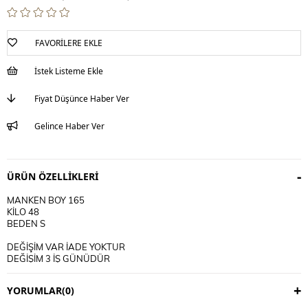
FAVORILERE EKLE
İstek Listeme Ekle
Fiyat Düşünce Haber Ver
Gelince Haber Ver
ÜRÜN ÖZELLIKLERI
MANKEN BOY 165
KİLO 48
BEDEN S
DEĞİŞİM VAR İADE YOKTUR
DEĞİŞİM 3 İŞ GÜNÜDÜR
KARGO ALICIYA AİTTİR
YORUMLAR
(0)
KULLANIM TALİMATI
30 DERECE YIKANIR