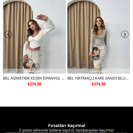
SEPETE EKLE
SEPETE EKLE
BEL ASİMETRİK KESİM İSPANYOL KOL CROP BLUZ BEYAZ
BEL YIRTMAÇLI KARE SANDY BLUZ GRİ
₺274,99
₺274,99
Fırsatları Kaçırma!
E-posta adresinle bültene kayıt ol. Kampanyaları kaçırma!