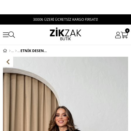
3000₺ ÜZERİ ÜCRETSİZ KARGO FIRSATI!
0
ETNİK DESEN KOL SAÇAKLI TRİKO KAZAK