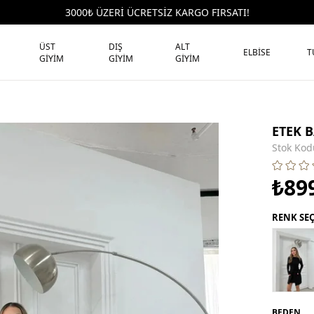
3000₺ ÜZERİ ÜCRETSİZ KARGO FIRSATI!
ÜST
DIŞ
ALT
ELBİSE
T
GİYİM
GİYİM
GİYİM
ETEK 
Stok Kod
₺89
RENK SE
BEDEN