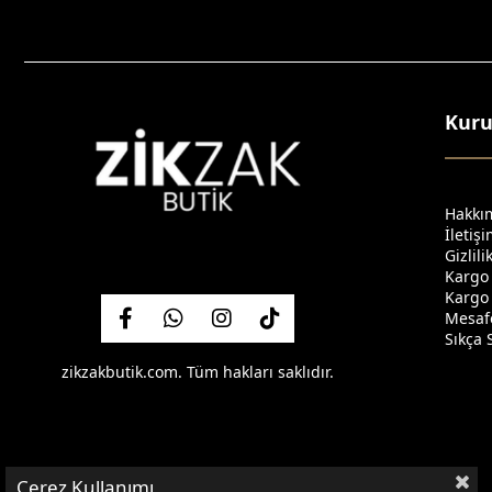
Kur
Hakkı
İletiş
Gizlil
Kargo
Kargo 
Mesafe
Sıkça 
zikzakbutik.com. Tüm hakları saklıdır.
Çerez Kullanımı