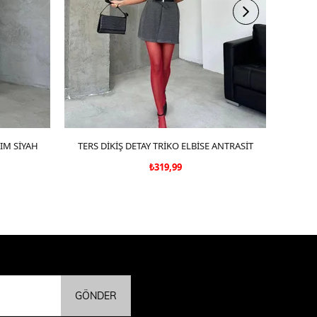
KIM SİYAH
TERS DİKİŞ DETAY TRİKO ELBİSE ANTRASİT
SEPETE EKLE
KOL 
₺319,99
GÖNDER