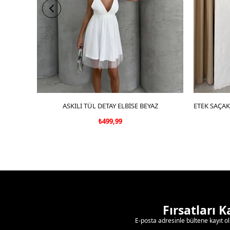
ASKILI TÜL DETAY ELBİSE BEYAZ
SEPETE EKLE
₺499,99
Fırsatları 
E-posta adresinle bültene kayıt o