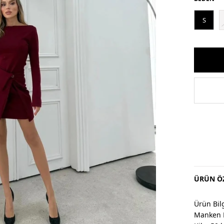
S
ÜRÜN ÖZ
Ürün Bilg
Manken 