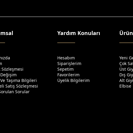
umsal
Yardım Konuları
Ürün
mızda
Hesabım
Yeni G
im
Siparişlerim
Çok Sa
ik Sözleşmesi
Sepetim
Üst Gi
 Değişim
Favorilerim
Dış Gi
Ve Taşıma Bilgileri
Üyelik Bilgilerim
Alt Gi
li Satış Sözleşmesi
Elbise
Sorulan Sorular