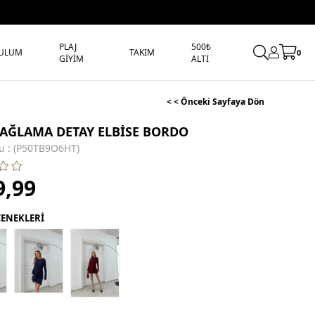
PLAJ
500₺
ULUM
TAKIM
0
GİYİM
ALTI
< < Önceki Sayfaya Dön
BAĞLAMA DETAY ELBİSE BORDO
u
(P50TB9O6HT)
9,99
ÇENEKLERİ