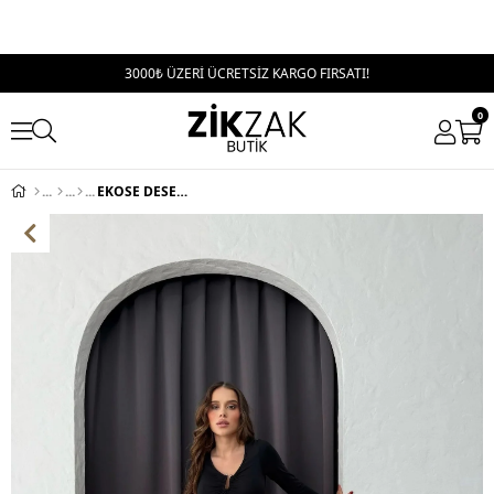
3000₺ ÜZERİ ÜCRETSİZ KARGO FIRSATI!
0
EKOSE DESEN YIRTMAÇLI KEMERLİ ETEK BEJ