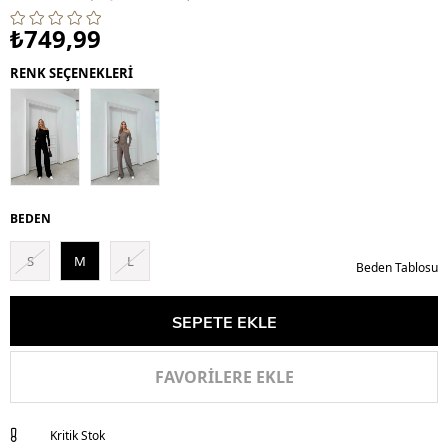
₺749,99
RENK SEÇENEKLERİ
BEDEN
S
M
L
Beden Tablosu
FAVORILERE EKLE
Kritik Stok