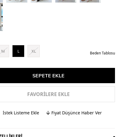
M
L
XL
Beden Tablosu
FAVORILERE EKLE
İstek Listeme Ekle
Fiyat Düşünce Haber Ver
ELLIKLERI