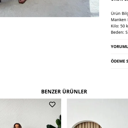
Ürün Bilg
Manken 
Kilo: 50 
Beden: S
YORUML
Değişim 
Değişim v
Değişim 
ÖDEME S
Kargo alıc
Kullanım
30 derec
BENZER ÜRÜNLER
Ters çevi
Çift renk
Deri ve 
tercih ed