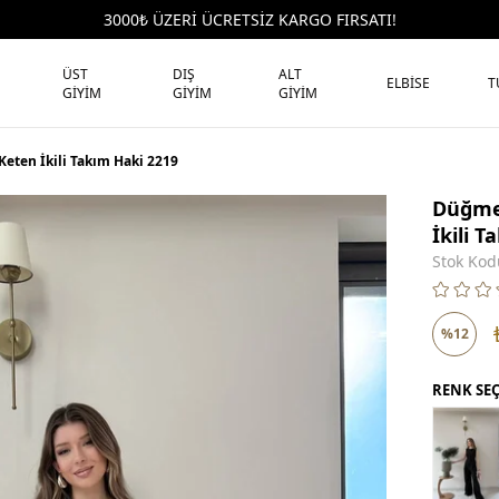
3000₺ ÜZERİ ÜCRETSİZ KARGO FIRSATI!
ÜST
DIŞ
ALT
ELBİSE
T
GİYİM
GİYİM
GİYİM
Keten İkili Takım Haki 2219
Düğmel
İkili 
Stok Kod
%
12
İndirim
RENK SE