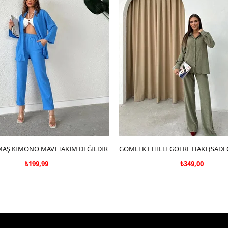
AŞ KİMONO MAVİ TAKIM DEĞİLDİR
SEPETE EKLE
SEPETE EKLE
₺199,99
₺349,00