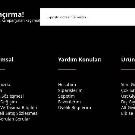
Kaçırma!
l. Kampanyaları kaçırma!
umsal
Yardım Konuları
Ürün
mızda
Hesabım
Yeni G
im
Siparişlerim
Çok Sa
ik Sözleşmesi
Sepetim
Üst Gi
 Değişim
Favorilerim
Dış Gi
Ve Taşıma Bilgileri
Üyelik Bilgilerim
Alt Gi
li Satış Sözleşmesi
Elbise
Sorulan Sorular