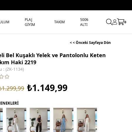
PLAJ
500₺
ULUM
TAKIM
0
GİYİM
ALTI
< < Önceki Sayfaya Dön
i Bel Kuşaklı Yelek ve Pantolonlu Keten
Takım Haki 2219
u
(ZK-1134)
₺1.149,99
₺1.299,99
ÇENEKLERİ