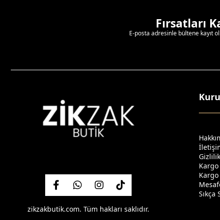
Fırsatları 
E-posta adresinle bültene kayıt o
Kur
Hakkı
İletiş
Gizlil
Kargo
Kargo 
Mesafe
Sıkça 
zikzakbutik.com. Tüm hakları saklıdır.