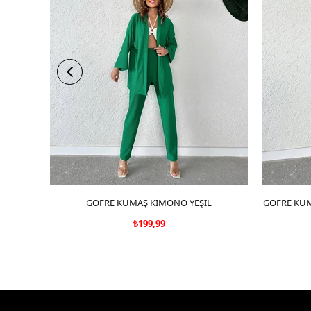
GOFRE KUMAŞ KİMONO YEŞİL
SEPETE EKLE
GOFRE KUM
₺199,99