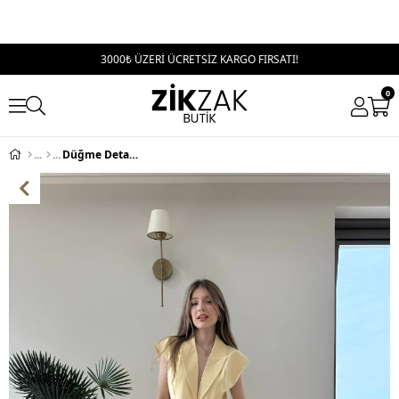
3000₺ ÜZERİ ÜCRETSİZ KARGO FIRSATI!
0
Düğme Detay Yelek ve Pantolonlu Diagonel Kumaş İkili Takım Sarı 2152