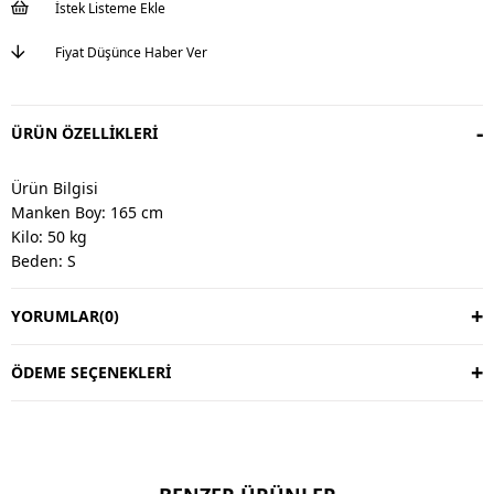
İstek Listeme Ekle
Fiyat Düşünce Haber Ver
ÜRÜN ÖZELLIKLERI
Ürün Bilgisi
Manken Boy: 165 cm
Kilo: 50 kg
Beden: S
YORUMLAR
(0)
Değişim & İade
Değişim vardır, iade yoktur.
Değişim süresi 3 iş günüdür.
ÖDEME SEÇENEKLERI
Kargo alıcıya aittir.
Kullanım Talimatı
30 derecede yıkayınız.