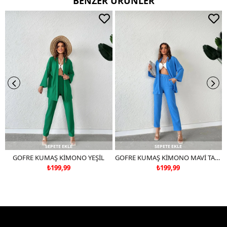
BENZER ÜRÜNLER
Ters çevirerek yıkayınız.
Çift renkli ürünlerde yıkama mendili kullanınız.
Deri ve süet ürünleri makinede yıkamayınız, kuru temizleme
tercih ediniz.
SEPETE EKLE
SEPETE EKLE
GOFRE KUMAŞ KİMONO YEŞİL
GOFRE KUMAŞ KİMONO MAVİ TAKIM DEĞİLDİR
₺199,99
₺199,99