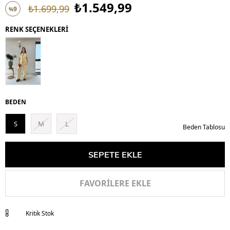
₺1.549,99
₺1.699,99
9
%
İndirim
RENK SEÇENEKLERİ
BEDEN
S
M
L
Beden Tablosu
FAVORILERE EKLE
Kritik Stok