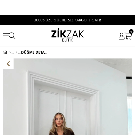
3000₺ ÜZERİ ÜCRETSİZ KARGO FIRSATI!
0
DÜĞME DETAY HIRKA VE PANTOLONLU SELANİK KUMAŞ TAKIM KAHVE