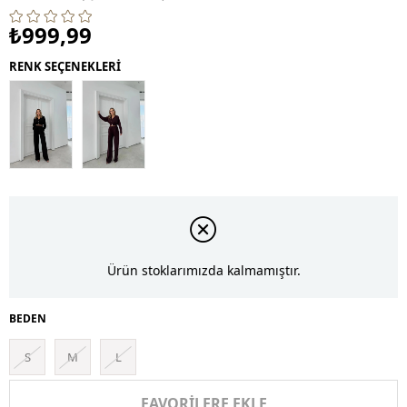
₺999,99
RENK SEÇENEKLERİ
Ürün stoklarımızda kalmamıştır.
BEDEN
S
M
L
FAVORILERE EKLE