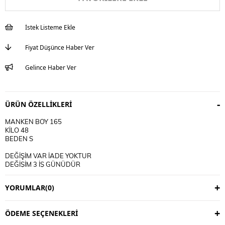
İstek Listeme Ekle
Fiyat Düşünce Haber Ver
Gelince Haber Ver
ÜRÜN ÖZELLIKLERI
MANKEN BOY 165
KİLO 48
BEDEN S
DEĞİŞİM VAR İADE YOKTUR
DEĞİŞİM 3 İŞ GÜNÜDÜR
KARGO ALICIYA AİTTİR
YORUMLAR
(0)
KULLANIM TALİMATI
30 DERECE YIKANIR
TERS CEVİRİP YIKAYINIZ
ÖDEME SEÇENEKLERI
CİFT RENKLİ ÜRÜNLERDE YIKAMA MENDİLİ KULLANINIZ
DERİ SÜET ÜRÜNLERİ MAKİNEDE YIKAMAYINIZ KURU TEMİZLEME