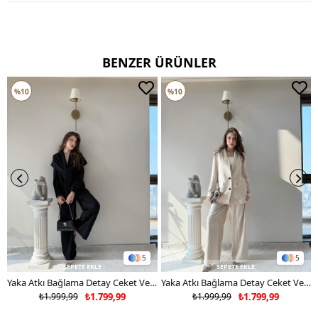
TERCİH EDİNİZ
BENZER ÜRÜNLER
%10
%10
5
5
SEPETE EKLE
SEPETE EKLE
Yaka Atkı Bağlama Detay Ceket Ve Pantolonlu Double Kumaş İkili Takım Siyah 2117
Yaka Atkı Bağlama Detay Ceket Ve Pantolonlu Double Kumaş İkili Takım Bej 2117
₺1.999,99
₺1.799,99
₺1.999,99
₺1.799,99