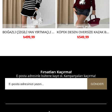
SEPETE EKLE
SEPETE EKLE
BOĞAZLI ÇİZGİLİ YAN YIRTMAÇLI OVERSİZE TRİKO KAZAK SİYAH
KÖPEK DESEN OVERSİZE KAZAK BORDO
₺499,99
₺549,99
Fırsatları Kaçırma!
E-posta adresinle bültene kayıt ol. Kampanyaları kaçırma!
GÖNDER