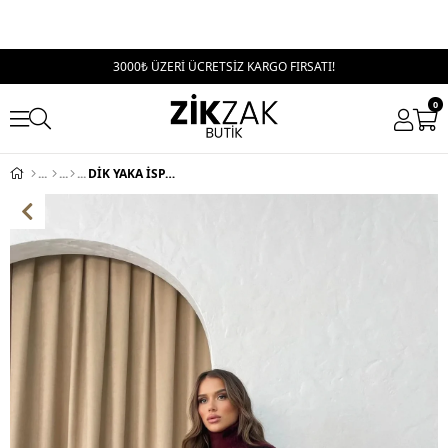
3000₺ ÜZERİ ÜCRETSİZ KARGO FIRSATI!
0
DİK YAKA İSPANYOL KOL LEOPAR DESEN TRİKO BORDO