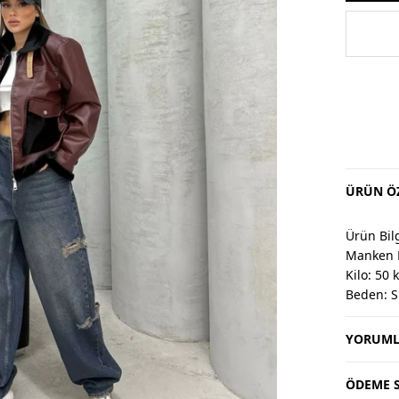
ÜRÜN ÖZ
Ürün Bilg
Manken 
Kilo: 50 
Beden: S
YORUML
Değişim 
Değişim v
Değişim 
ÖDEME S
Kargo alıc