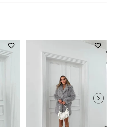
 Talimatı
ede yıkayınız.
rerek yıkayınız.
li ürünlerde yıkama mendili kullanınız.
süet ürünleri makinede yıkamayınız, kuru temizleme
iniz.