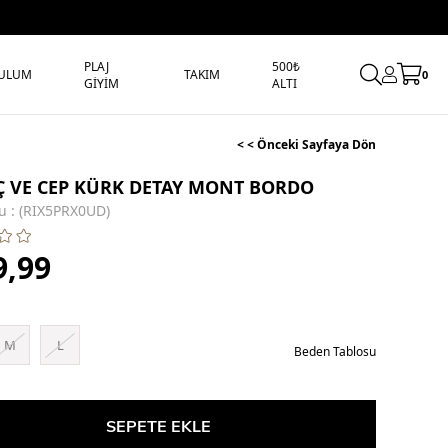
PLAJ
500₺
ULUM
TAKIM
0
GİYİM
ALTI
< < Önceki Sayfaya Dön
İÇ VE CEP KÜRK DETAY MONT BORDO
u
(RIX5PRX0UD)
9,99
M
L
Beden Tablosu