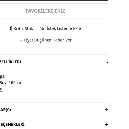
FAVORILERE EKLE
Kritik Stok
İstek Listeme Ekle
Fiyat Düşünce Haber Ver
ELLIKLERI
isi
Boy: 165 cm
kg
AR
(0)
& İade
ardır, iade yoktur.
süresi 3 iş günüdür.
EÇENEKLERI
ıya aittir.