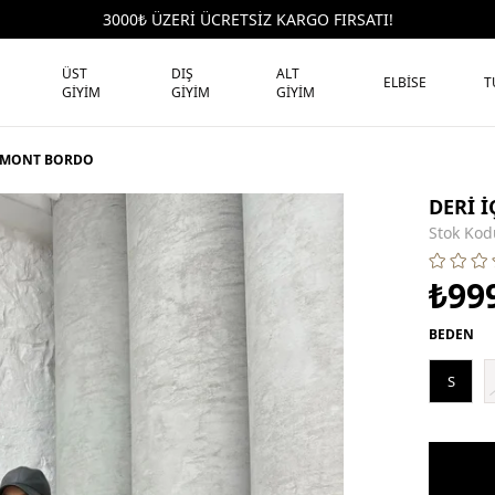
3000₺ ÜZERİ ÜCRETSİZ KARGO FIRSATI!
ÜST
DIŞ
ALT
ELBİSE
T
GİYİM
GİYİM
GİYİM
AY MONT BORDO
DERİ 
Stok Kod
₺99
BEDEN
S