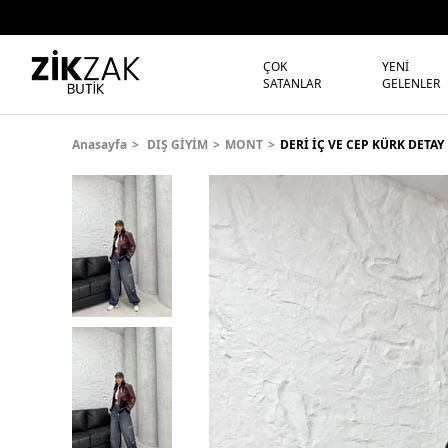
ÇOK
YENİ
SATANLAR
GELENLER
Anasayfa
DIŞ GİYİM
MONT
DERİ İÇ VE CEP KÜRK DET