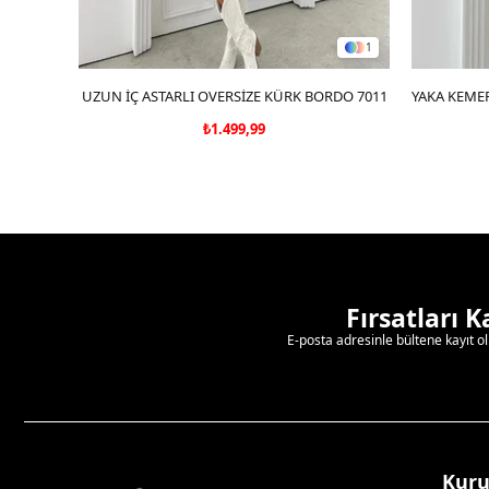
1
UZUN İÇ ASTARLI OVERSİZE KÜRK BORDO 7011
SEPETE EKLE
₺1.499,99
Fırsatları 
E-posta adresinle bültene kayıt o
Kur