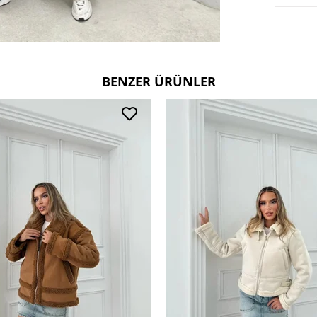
Kullanım
30 derec
Ters çevi
BENZER ÜRÜNLER
Çift renk
Deri ve 
tercih ed