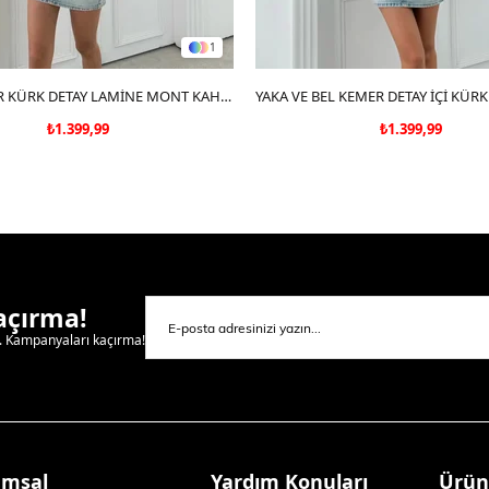
1
SEPETE EKLE
YAKA KEMER KÜRK DETAY LAMİNE MONT KAHVE 3098
SEPETE EKLE
₺1.399,99
₺1.399,99
Kaçırma!
l. Kampanyaları kaçırma!
umsal
Yardım Konuları
Ürün