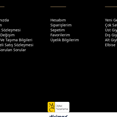
mızda
Hesabım
Yeni G
im
Siparişlerim
Çok Sa
ik Sözleşmesi
Sepetim
Üst Gi
 Değişim
Favorilerim
Dış Gi
Ve Taşıma Bilgileri
Üyelik Bilgilerim
Alt Gi
li Satış Sözleşmesi
Elbise
Sorulan Sorular