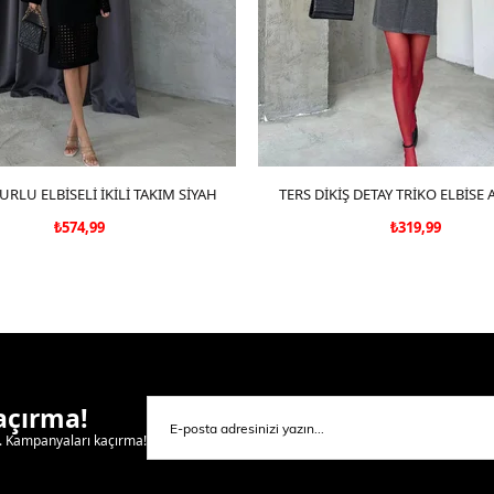
URLU ELBİSELİ İKİLİ TAKIM SİYAH
SEPETE EKLE
TERS DİKİŞ DETAY TRİKO ELBİSE
SEPETE EKLE
₺574,99
₺319,99
Kaçırma!
l. Kampanyaları kaçırma!