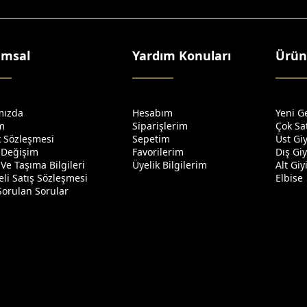
umsal
Yardım Konuları
Ürün
mızda
Hesabım
Yeni G
im
Siparişlerim
Çok Sa
ik Sözleşmesi
Sepetim
Üst Gi
 Değişim
Favorilerim
Dış Gi
Ve Taşıma Bilgileri
Üyelik Bilgilerim
Alt Gi
li Satış Sözleşmesi
Elbise
Sorulan Sorular