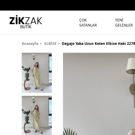
ÇOK
YENİ
SATANLAR
GELENLER
Anasayfa
ELBİSE
Degaje Yaka Uzun Keten Elbise Haki 227