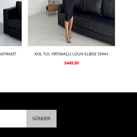
 ANTRASİT
KOL TÜL YIRTMAÇLI UZUN ELBİSE SİYAH
SEPETE EKLE
₺449,99
GÖNDER