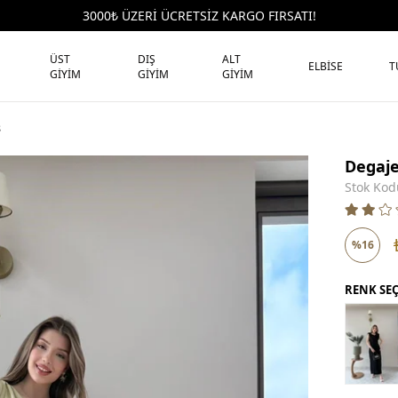
3000₺ ÜZERİ ÜCRETSİZ KARGO FIRSATI!
ÜST
DIŞ
ALT
ELBİSE
T
GİYİM
GİYİM
GİYİM
8
Degaje
Stok Kod
%
16
İndirim
RENK SE