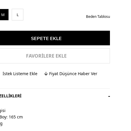
M
L
Beden Tablosu
FAVORILERE EKLE
İstek Listeme Ekle
Fiyat Düşünce Haber Ver
ELLIKLERI
isi
Boy: 165 cm
kg