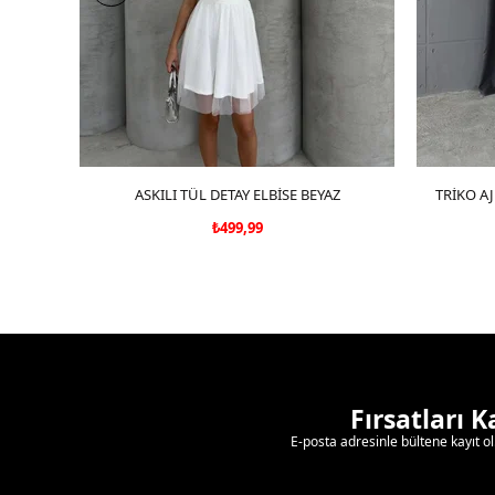
ASKILI TÜL DETAY ELBİSE BEYAZ
SEPETE EKLE
TRİKO AJ
₺499,99
Fırsatları 
E-posta adresinle bültene kayıt o