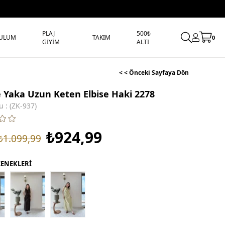
PLAJ
500₺
ULUM
TAKIM
0
GİYİM
ALTI
< < Önceki Sayfaya Dön
 Yaka Uzun Keten Elbise Haki 2278
u
(ZK-937)
₺924,99
₺1.099,99
ÇENEKLERİ