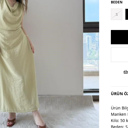
BEDEN
S
ÜRÜN ÖZ
Ürün Bilg
Manken 
Kilo: 50 
Beden: S