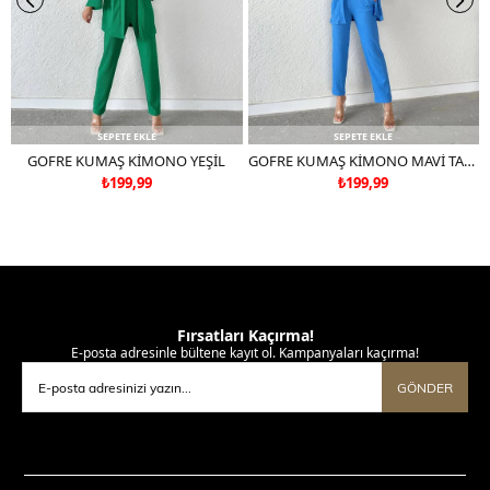
SEPETE EKLE
SEPETE EKLE
GOFRE KUMAŞ KİMONO YEŞİL
GOFRE KUMAŞ KİMONO MAVİ TAKIM DEĞİLDİR
₺199,99
₺199,99
Fırsatları Kaçırma!
E-posta adresinle bültene kayıt ol. Kampanyaları kaçırma!
GÖNDER