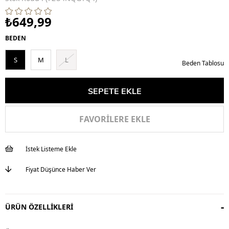
₺649,99
BEDEN
S
M
L
Beden Tablosu
FAVORILERE EKLE
İstek Listeme Ekle
Fiyat Düşünce Haber Ver
ÜRÜN ÖZELLIKLERI