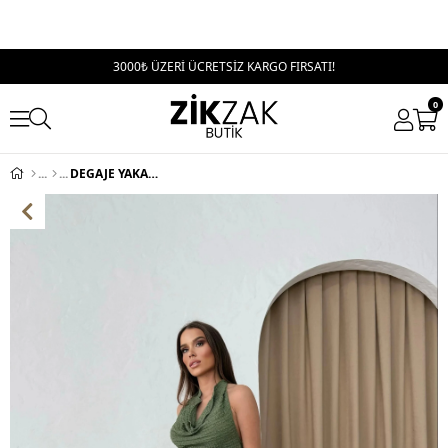
3000₺ ÜZERİ ÜCRETSİZ KARGO FIRSATI!
0
DEGAJE YAKA SIRT DEKOLTE BLUZ VE PANTOLONLU GOFRE İKİLİ TAKIM HAKİ