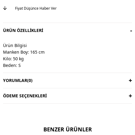
Fiyat Düşünce Haber Ver
ÜRÜN ÖZELLIKLERI
Ürün Bilgisi
Manken Boy: 165 cm
Kilo: 50 kg
Beden: S
YORUMLAR
(0)
Değişim & İade
Değişim vardır, iade yoktur.
Değişim süresi 3 iş günüdür.
ÖDEME SEÇENEKLERI
Kargo alıcıya aittir.
Kullanım Talimatı
30 derecede yıkayınız.
BENZER ÜRÜNLER
Ters çevirerek yıkayınız.