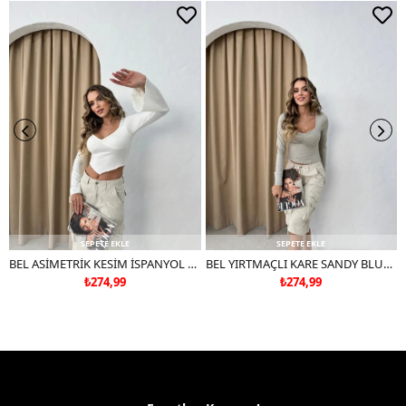
Çift renkli ürünlerde yıkama mendili kullanınız.
Deri ve süet ürünleri makinede yıkamayınız, kuru temizleme
tercih ediniz.
SEPETE EKLE
SEPETE EKLE
BEL ASİMETRİK KESİM İSPANYOL KOL CROP BLUZ BEYAZ
BEL YIRTMAÇLI KARE SANDY BLUZ GRİ
₺274,99
₺274,99