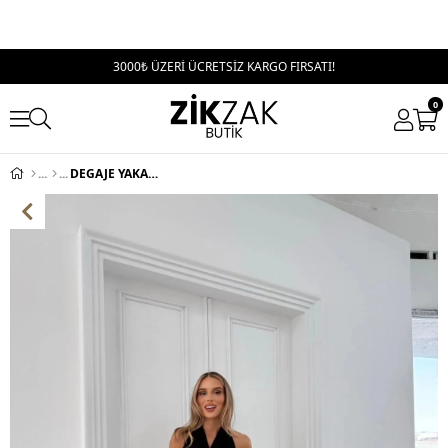
3000₺ ÜZERİ ÜCRETSİZ KARGO FIRSATI!
0
DEGAJE YAKA BOYUNDAN BAGLAMALI SANDY İKİLİ TAKIM SİYAH