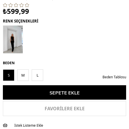
₺599,99
RENK SEÇENEKLERİ
BEDEN
S
M
L
Beden Tablosu
FAVORILERE EKLE
İstek Listeme Ekle