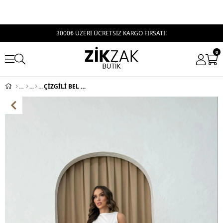
3000₺ ÜZERİ ÜCRETSİZ KARGO FIRSATI!
0
ÇİZGİLİ BEL BAĞCIKLI PALAZZO PANTOLON KAHVE