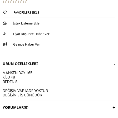
FAVORILERE EKLE
İstek Listeme Ekle
Fiyat Düşünce Haber Ver
Gelince Haber Ver
ÜRÜN ÖZELLIKLERI
MANKEN BOY 165
KİLO 48
BEDEN S
DEĞİŞİM VAR İADE YOKTUR
DEĞİŞİM 3 İŞ GÜNÜDÜR
KARGO ALICIYA AİTTİR
YORUMLAR
(0)
KULLANIM TALİMATI
30 DERECE YIKANIR
TERS CEVİRİP YIKAYINIZ