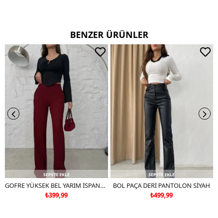
CİFT RENKLİ ÜRÜNLERDE YIKAMA MENDİLİ KULLANINIZ
DERİ SÜET ÜRÜNLERİ MAKİNEDE YIKAMAYINIZ KURU TEMİZLEME
TERCİH EDİNİZ
BENZER ÜRÜNLER
SEPETE EKLE
SEPETE EKLE
GOFRE YÜKSEK BEL YARIM İSPANYOL PAÇA PANTOLON BORDO
BOL PAÇA DERİ PANTOLON SİYAH
₺399,99
₺499,99