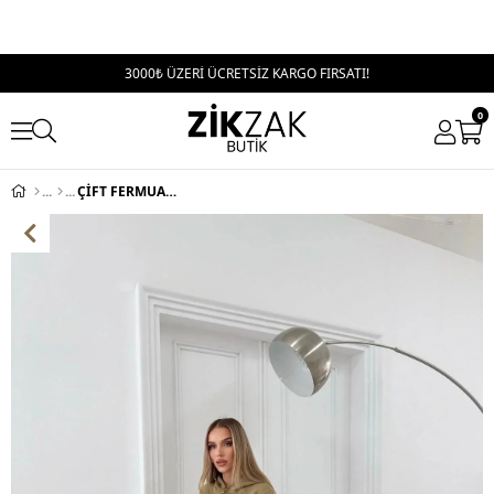
3000₺ ÜZERİ ÜCRETSİZ KARGO FIRSATI!
0
ÇİFT FERMUAR DETAY PARMAK GEÇMELİ KAPÜŞONLU KAZAK VE PANTOLONLU TRİKO TAKIM YEŞİL