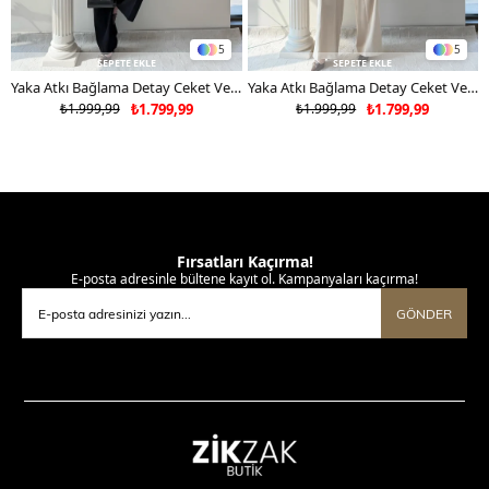
5
5
SEPETE EKLE
SEPETE EKLE
Yaka Atkı Bağlama Detay Ceket Ve Pantolonlu Double Kumaş İkili Takım Siyah 2117
Yaka Atkı Bağlama Detay Ceket Ve Pantolonlu Double Kumaş İkili Takım Bej 2117
₺1.999,99
₺1.799,99
₺1.999,99
₺1.799,99
Fırsatları Kaçırma!
E-posta adresinle bültene kayıt ol. Kampanyaları kaçırma!
GÖNDER