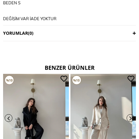
BEDEN S
DEĞİŞİM VAR İADE YOKTUR
DEĞİŞİM 3 İŞ GÜNÜDÜR
KARGO ALICIYA AİTTİR
YORUMLAR
(0)
KULLANIM TALİMATI
30 DERECE YIKANIR
TERS CEVİRİP YIKAYINIZ
CİFT RENKLİ ÜRÜNLERDE YIKAMA MENDİLİ KULLANINIZ
DERİ SÜET ÜRÜNLERİ MAKİNEDE YIKAMAYINIZ KURU TEMİZLEME
TERCİH EDİNİZ
BENZER ÜRÜNLER
%10
%10