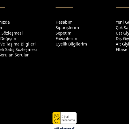
mızda
Hesabım
Yeni G
im
Siparişlerim
Çok Sa
ik Sözleşmesi
Sepetim
Üst Gi
 Değişim
Favorilerim
Dış Gi
Ve Taşıma Bilgileri
Üyelik Bilgilerim
Alt Gi
li Satış Sözleşmesi
Elbise
Sorulan Sorular