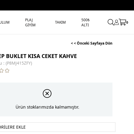
PLAJ
500₺
ULUM
TAKIM
0
GİYİM
ALTI
< < Önceki Sayfaya Dön
EP BUKLET KISA CEKET KAHVE
u
(P8MJ415ZFY)
Ürün stoklarımızda kalmamıştır.
ORILERE EKLE