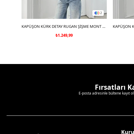
2
SEPETE EKLE
KAPÜŞON KÜRK DETAY RUGAN ŞİŞME MONT SİYAH
₺1.249,99
Fırsatları 
E-posta adresinle bültene kayıt o
Kur