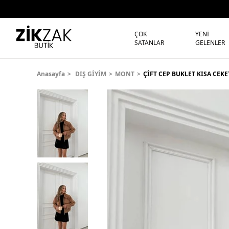
ÇOK
YENİ
SATANLAR
GELENLER
Anasayfa
DIŞ GİYİM
MONT
ÇİFT CEP BUKLET KISA CEK