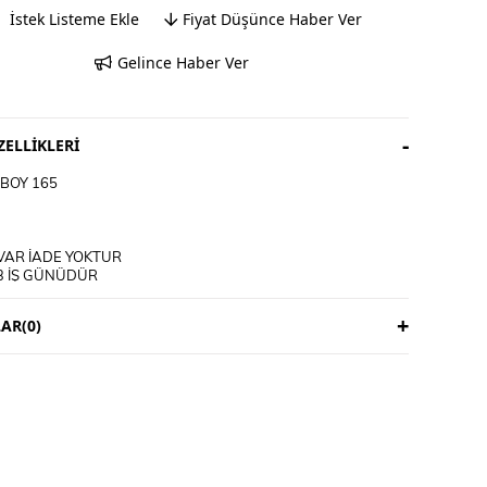
İstek Listeme Ekle
Fiyat Düşünce Haber Ver
Gelince Haber Ver
ELLIKLERI
BOY 165
VAR İADE YOKTUR
3 İŞ GÜNÜDÜR
ICIYA AİTTİR
AR
(0)
M TALİMATI
E YIKANIR
İRİP YIKAYINIZ
KLİ ÜRÜNLERDE YIKAMA MENDİLİ KULLANINIZ
ET ÜRÜNLERİ MAKİNEDE YIKAMAYINIZ KURU TEMİZLEME
DİNİZ