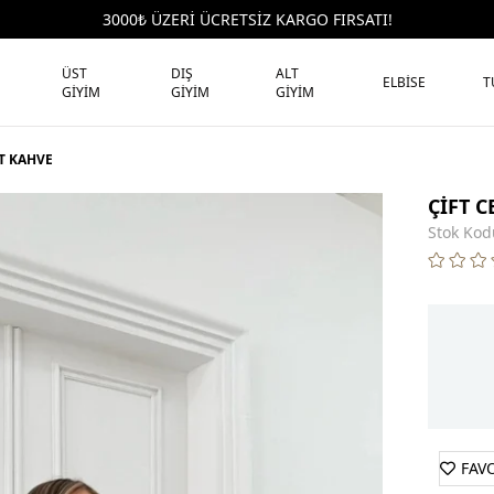
3000₺ ÜZERİ ÜCRETSİZ KARGO FIRSATI!
ÜST
DIŞ
ALT
ELBİSE
T
GİYİM
GİYİM
GİYİM
ET KAHVE
ÇİFT C
Stok Kod
FAV