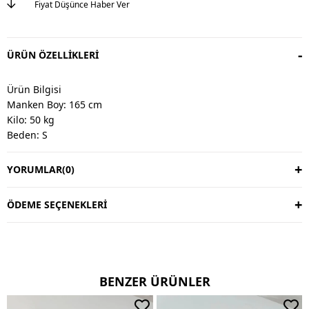
Fiyat Düşünce Haber Ver
ÜRÜN ÖZELLIKLERI
Ürün Bilgisi
Manken Boy: 165 cm
Kilo: 50 kg
Beden: S
YORUMLAR
(0)
Değişim & İade
Değişim vardır, iade yoktur.
Değişim süresi 3 iş günüdür.
ÖDEME SEÇENEKLERI
Kargo alıcıya aittir.
Kullanım Talimatı
30 derecede yıkayınız.
BENZER ÜRÜNLER
Ters çevirerek yıkayınız.
Çift renkli ürünlerde yıkama mendili kullanınız.