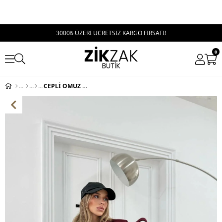
3000₺ ÜZERİ ÜCRETSİZ KARGO FIRSATI!
0
CEPLİ OMUZ APOLET DETAY İÇ ASTARLI KAŞE KABAN BORDO