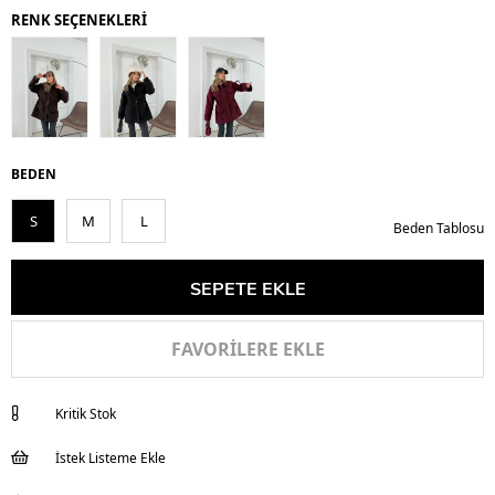
RENK SEÇENEKLERİ
BEDEN
S
M
L
Beden Tablosu
FAVORILERE EKLE
Kritik Stok
İstek Listeme Ekle