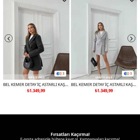
Deri ve süet ürünleri makinede yıkamayınız, kuru temizleme
tercih ediniz.
3
3
SEPETE EKLE
SEPETE EKLE
BEL KEMER DETAY İÇ ASTARLI KAŞE KABAN ANTRASİT
BEL KEMER DETAY İÇ ASTARLI KAŞE KABAN GRİ
₺1.349,99
₺1.349,99
Fırsatları Kaçırma!
E-posta adresinle bültene kayıt ol. Kampanyaları kaçırma!