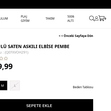
PLAJ
500₺
ULUM
TAKIM
0
GİYİM
ALTI
< < Önceki Sayfaya Dön
LÜ SATEN ASKILI ELBİSE PEMBE
u
(QEFXVOH291)
9,99
M
L
Beden Tablosu