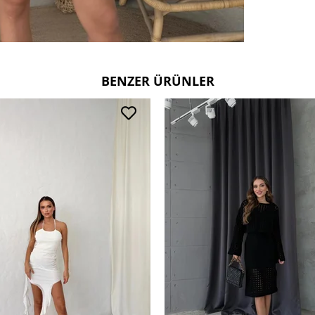
Kullanım
30 derec
Ters çevi
Çift renk
Deri ve 
BENZER ÜRÜNLER
tercih ed