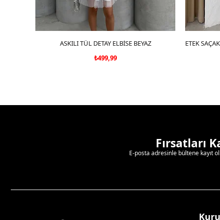
ASKILI TÜL DETAY ELBİSE BEYAZ
SEPETE EKLE
₺499,99
Fırsatları 
E-posta adresinle bültene kayıt o
Kur