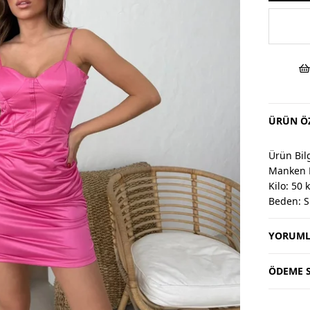
ÜRÜN ÖZ
Ürün Bilg
Manken 
Kilo: 50 
Beden: S
YORUML
Değişim 
Değişim v
Değişim 
ÖDEME S
Kargo alıc