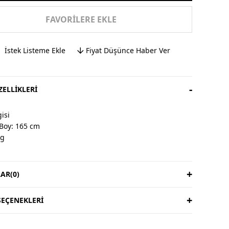
FAVORILERE EKLE
İstek Listeme Ekle
Fiyat Düşünce Haber Ver
ELLIKLERI
isi
Boy: 165 cm
kg
AR
(0)
& İade
ardır, iade yoktur.
süresi 3 iş günüdür.
EÇENEKLERI
ıya aittir.