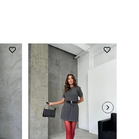
 Talimatı
ede yıkayınız.
rerek yıkayınız.
li ürünlerde yıkama mendili kullanınız.
süet ürünleri makinede yıkamayınız, kuru temizleme
iniz.