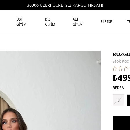
3000₺ ÜZERİ ÜCRETSİZ KARGO FIRSATI!
ÜST
DIŞ
ALT
ELBİSE
T
GİYİM
GİYİM
GİYİM
BÜZGÜ
Stok Kod
₺49
BEDEN
S