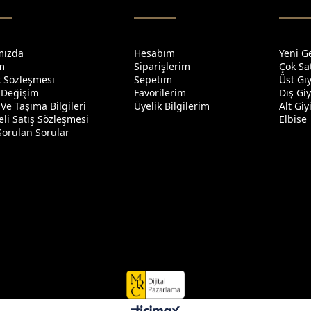
mızda
Hesabım
Yeni G
im
Siparişlerim
Çok Sa
ik Sözleşmesi
Sepetim
Üst Gi
 Değişim
Favorilerim
Dış Gi
Ve Taşıma Bilgileri
Üyelik Bilgilerim
Alt Gi
li Satış Sözleşmesi
Elbise
Sorulan Sorular