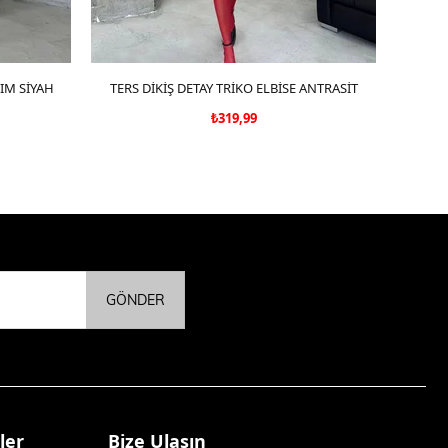
KIM SİYAH
TERS DİKİŞ DETAY TRİKO ELBİSE ANTRASİT
SEPETE EKLE
KOL 
₺319,99
GÖNDER
ler
Bize Ulaşın