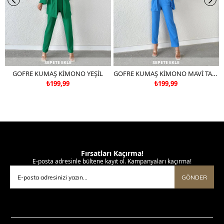
SEPETE EKLE
SEPETE EKLE
GOFRE KUMAŞ KİMONO YEŞİL
GOFRE KUMAŞ KİMONO MAVİ TAKIM DEĞİLDİR
₺199,99
₺199,99
Fırsatları Kaçırma!
E-posta adresinle bültene kayıt ol. Kampanyaları kaçırma!
GÖNDER