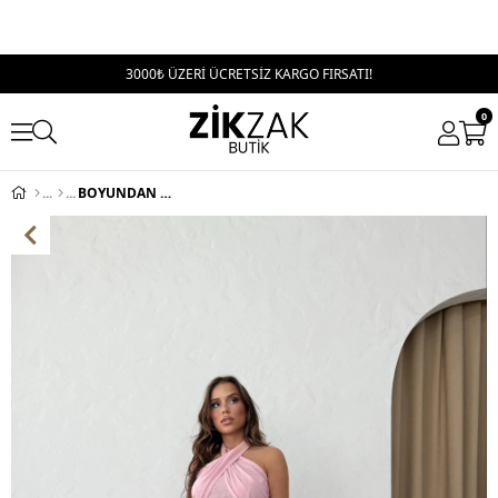
3000₺ ÜZERİ ÜCRETSİZ KARGO FIRSATI!
0
BOYUNDAN BAĞLAMALI BLUZ VE PANTOLONLU KETEN İKİLİ TAKIM PEMBE