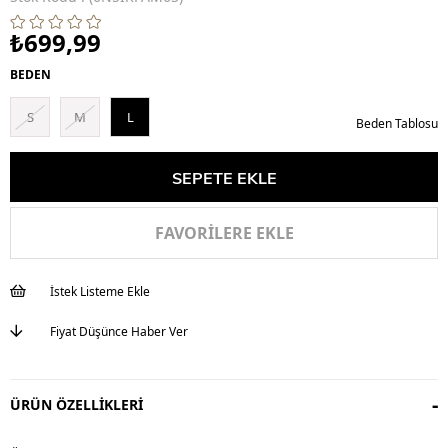
₺699,99
BEDEN
S
M
L
Beden Tablosu
FAVORILERE EKLE
İstek Listeme Ekle
Fiyat Düşünce Haber Ver
ÜRÜN ÖZELLIKLERI