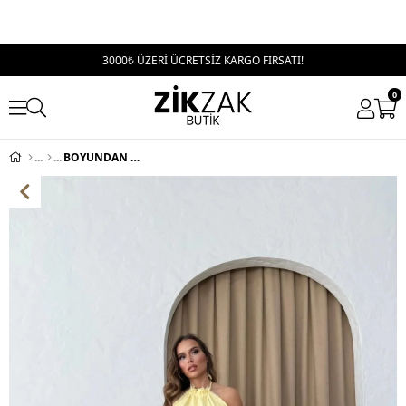
3000₺ ÜZERİ ÜCRETSİZ KARGO FIRSATI!
0
BOYUNDAN BAĞLAMALI ASİMETRİK DETAY BLUZ VE PANTOLON YIRTMAÇLIKETEN İKİLİ TAKIM SARI