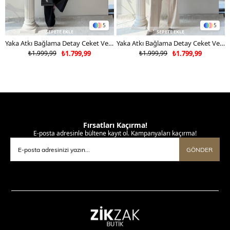
5
5
SEPETE EKLE
SEPETE EKLE
Yaka Atkı Bağlama Detay Ceket Ve Pantolonlu Double Kumaş İkili Takım Siyah 2117
Yaka Atkı Bağlama Detay Ceket Ve Pantolonlu Double Kumaş İkili Takım Bej 2117
₺1.999,99
₺1.799,99
₺1.999,99
₺1.799,99
Fırsatları Kaçırma!
E-posta adresinle bültene kayıt ol. Kampanyaları kaçırma!
GÖNDER