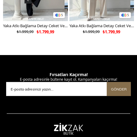
5
5
SEPETE EKLE
SEPETE EKLE
Yaka Atkı Bağlama Detay Ceket Ve Pantolonlu Double Kumaş İkili Takım Siyah 2117
Yaka Atkı Bağlama Detay Ceket Ve Pantolonlu Double Kumaş İkili Takım Bej 2117
₺1.999,99
₺1.799,99
₺1.999,99
₺1.799,99
Fırsatları Kaçırma!
E-posta adresinle bültene kayıt ol. Kampanyaları kaçırma!
GÖNDER