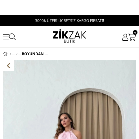
3000₺ ÜZERİ ÜCRETSİZ KARGO FIRSATI!
0
BOYUNDAN BAĞLAMALI ASİMETRİK DETAY BLUZ VE PANTOLON YIRTMAÇLIKETEN İKİLİ TAKIM PEMBE