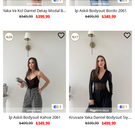
3
2
SEPETE EKLE
SEPETE EKLE
Yaka Ve Kol Dantel Detay Modal Bluz Beyaz 2064
İp Askılı Bodysuit Bordo 2061
₺549,99
₺399,99
₺499,99
₺349,99
%30
%17
3
1
SEPETE EKLE
SEPETE EKLE
İp Askılı Bodysuit Kahve 2061
Kruvaze Yaka Dantel Bodysuit Siyah 2057
₺499,99
₺349,99
₺599,99
₺499,99