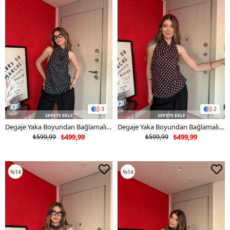
3
2
SEPETE EKLE
SEPETE EKLE
Degaje Yaka Boyundan Bağlamalı Puantiyeli Bluz Siyah 2128
Degaje Yaka Boyundan Bağlamalı Puantiyeli Bluz Kahve 2128
₺599,99
₺499,99
₺599,99
₺499,99
%14
%14