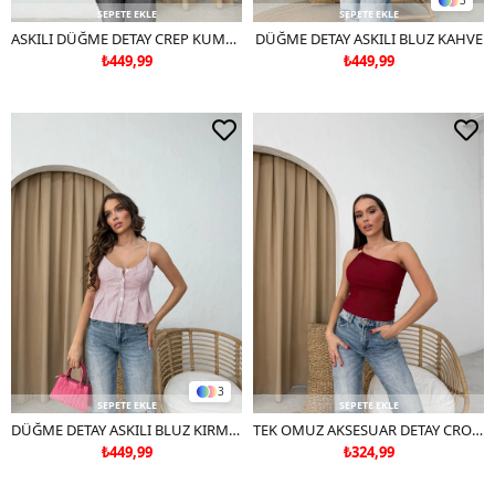
3
SEPETE EKLE
SEPETE EKLE
ASKILI DÜĞME DETAY CREP KUMAŞ YELEK SİYAH
DÜĞME DETAY ASKILI BLUZ KAHVE
₺449,99
₺449,99
3
SEPETE EKLE
SEPETE EKLE
DÜĞME DETAY ASKILI BLUZ KIRMIZI
TEK OMUZ AKSESUAR DETAY CROP BLUZ BORDO
₺449,99
₺324,99