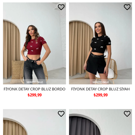
SEPETE EKLE
SEPETE EKLE
FİYONK DETAY CROP BLUZ BORDO
FİYONK DETAY CROP BLUZ SİYAH
₺299,99
₺299,99