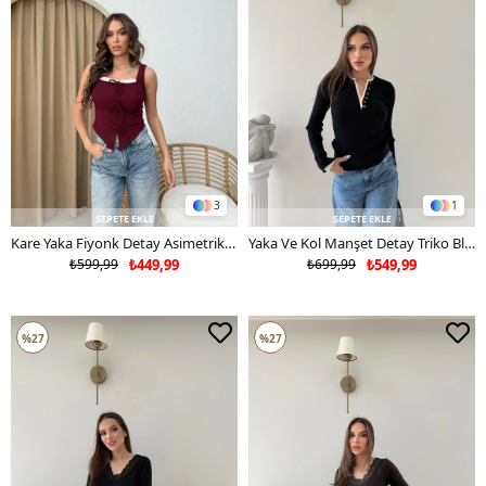
3
1
SEPETE EKLE
SEPETE EKLE
Kare Yaka Fiyonk Detay Asimetrik Ottoman Bluz Bordo 2103
Yaka Ve Kol Manşet Detay Triko Bluz Siyah 2066
₺599,99
₺449,99
₺699,99
₺549,99
%27
%27