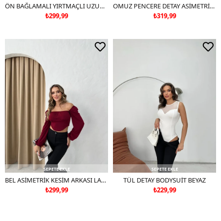
ÖN BAĞLAMALI YIRTMAÇLI UZUN KOL BLUZ SİYAH
OMUZ PENCERE DETAY ASİMETRİK KOL TÜL CROP BLUZ BORDO
₺299,99
₺319,99
SEPETE EKLE
SEPETE EKLE
BEL ASİMETRİK KESİM ARKASI LASTİKLİ MADONNA YAKA SANDY BLUZ (RENGİ KIRMIZIDIR!!!!!!!!!!!!!!!!!!!!!!!!!!!)
TÜL DETAY BODYSUİT BEYAZ
₺299,99
₺229,99