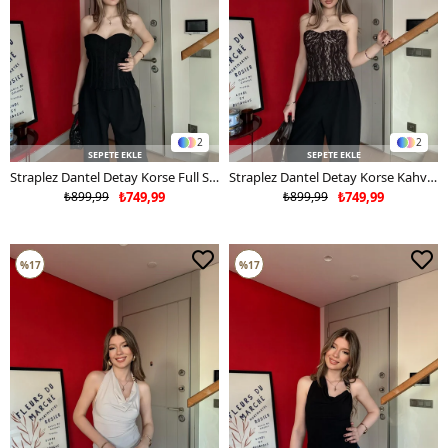
2
2
SEPETE EKLE
SEPETE EKLE
Straplez Dantel Detay Korse Full Siyah 2178
Straplez Dantel Detay Korse Kahve 2178
₺899,99
₺749,99
₺899,99
₺749,99
%17
%17