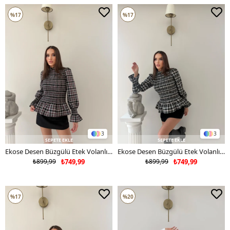
%17
%17
3
3
SEPETE EKLE
SEPETE EKLE
Ekose Desen Büzgülü Etek Volanlı Bluz Antrasit 2038
Ekose Desen Büzgülü Etek Volanlı Bluz Vizon 2038
₺899,99
₺749,99
₺899,99
₺749,99
%17
%20