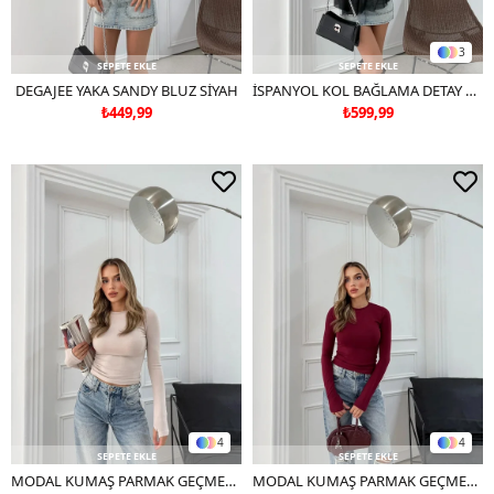
3
SEPETE EKLE
SEPETE EKLE
DEGAJEE YAKA SANDY BLUZ SİYAH
İSPANYOL KOL BAĞLAMA DETAY TÜL ATLETLİ BLUZ SİYAH
₺449,99
₺599,99
4
4
SEPETE EKLE
SEPETE EKLE
MODAL KUMAŞ PARMAK GEÇMELİ BASİC BLUZ KREM
MODAL KUMAŞ PARMAK GEÇMELİ BASİC BLUZ BORDO