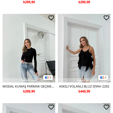
₺299,99
₺299,99
3
2
SEPETE EKLE
SEPETE EKLE
MODAL KUMAŞ PARMAK GEÇMELİ BASİC BLUZ SİYAH
ASKILI VOLANLI BLUZ SİYAH 2292
₺299,99
₺449,99