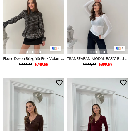
3
1
SEPETE EKLE
SEPETE EKLE
Ekose Desen Büzgülü Etek Volanlı Bluz Kahve 2038
TRANSPARAN MODAL BASİC BLUZ BEYAZ 2010
₺899,99
₺749,99
₺499,99
₺399,99