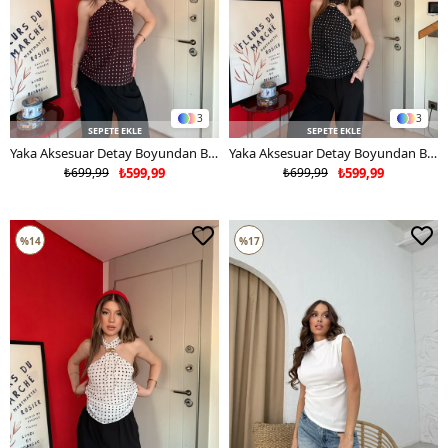
3
3
SEPETE EKLE
SEPETE EKLE
Yaka Aksesuar Detay Boyundan Bağlamalı Sırt Dekolte Puantiyeli Bluz Kahve 2127
Yaka Aksesuar Detay Boyundan Bağlamalı Sırt Dekolte Puantiyeli Bluz Siyah 2127
₺699,99
₺599,99
₺699,99
₺599,99
%14
%17