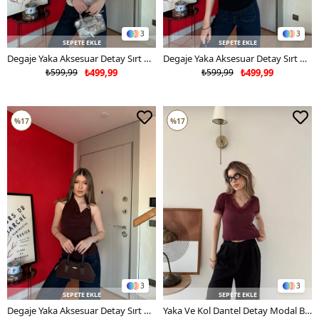
3
3
SEPETE EKLE
SEPETE EKLE
Degaje Yaka Aksesuar Detay Sırt Dekolte Sandy Bluz Taş Rengi 2168
Degaje Yaka Aksesuar Detay Sırt Dekolte Sandy Bluz Siyah 2168
₺599,99
₺499,99
₺599,99
₺499,99
%17
%17
3
3
SEPETE EKLE
SEPETE EKLE
Degaje Yaka Aksesuar Detay Sırt Dekolte Sandy Bluz Acı Kahve 2168
Yaka Ve Kol Dantel Detay Modal Bluz Mürdüm 2134