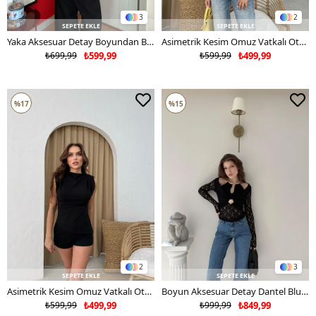
3
2
SEPETE EKLE
SEPETE EKLE
Yaka Aksesuar Detay Boyundan Bağlamalı Sırt Dekolte Puantiyeli Bluz Beyaz 2127
Asimetrik Kesim Omuz Vatkalı Ottoman Bluz Beyaz 2119
₺699,99
₺599,99
₺599,99
₺499,99
%17
%15
2
3
SEPETE EKLE
SEPETE EKLE
Asimetrik Kesim Omuz Vatkalı Ottoman Bluz Siyah 2119
Boyun Aksesuar Detay Dantel Bluz Siyah 2112
₺599,99
₺499,99
₺999,99
₺849,99