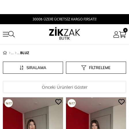
3000₺ ÜZERİ ÜCRETSİZ KARGO FIRSATI!
0
BLUZ
SIRALAMA
FILTRELEME
Önceki Ürünleri Göster
%17
%17