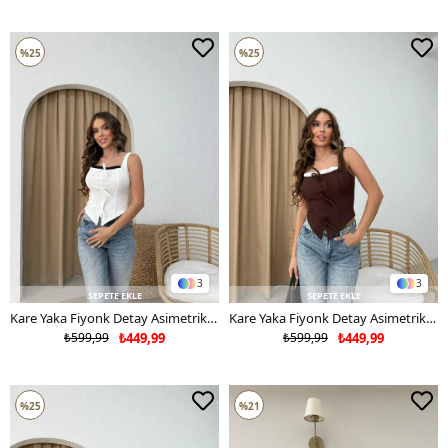
%25
%25
3
3
SEPETE EKLE
SEPETE EKLE
Kare Yaka Fiyonk Detay Asimetrik Ottoman Bluz Beyaz 2103
Kare Yaka Fiyonk Detay Asimetrik Ottoman Bluz Acı Kahve 2103
₺599,99
₺449,99
₺599,99
₺449,99
%25
%21