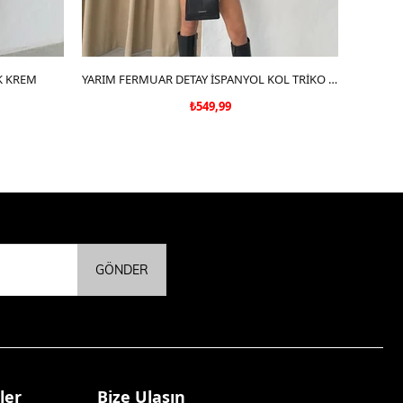
K KREM
SEPETE EKLE
YARIM FERMUAR DETAY İSPANYOL KOL TRİKO SİYAH
LEOPA
₺549,99
GÖNDER
ler
Bize Ulaşın