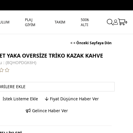
PLAJ
500₺
ULUM
TAKIM
0
GİYİM
ALTI
< < Önceki Sayfaya Dön
LET YAKA OVERSİZE TRİKO KAZAK KAHVE
u
(8QHOPDGK6H)
ORILERE EKLE
İstek Listeme Ekle
Fiyat Düşünce Haber Ver
Gelince Haber Ver