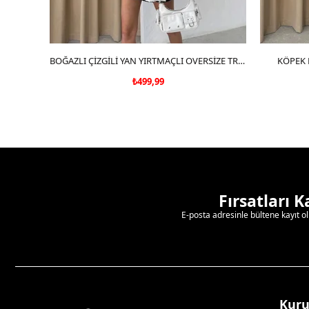
SEPETE EKLE
BOĞAZLI ÇİZGİLİ YAN YIRTMAÇLI OVERSİZE TRİKO KAZAK SİYAH
KÖPEK 
₺499,99
Fırsatları 
E-posta adresinle bültene kayıt o
Kur