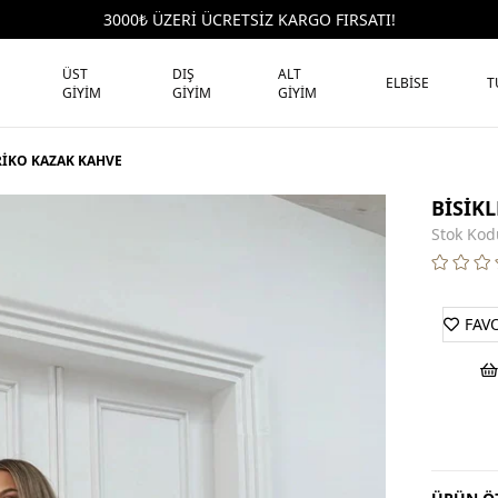
3000₺ ÜZERİ ÜCRETSİZ KARGO FIRSATI!
ÜST
DIŞ
ALT
ELBİSE
T
GİYİM
GİYİM
GİYİM
RİKO KAZAK KAHVE
BİSİK
Stok Kod
FAV