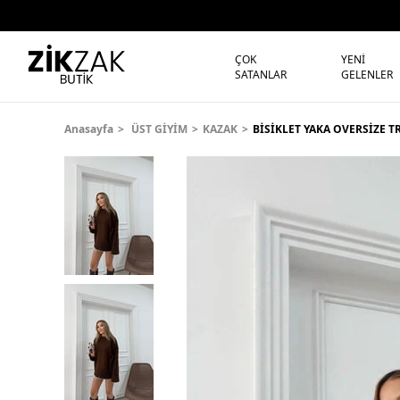
ÇOK
YENİ
SATANLAR
GELENLER
Anasayfa
ÜST GİYİM
KAZAK
BİSİKLET YAKA OVERSİZE T