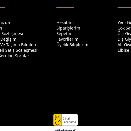
mızda
Hesabım
Yeni G
im
Siparişlerim
Çok Sa
ik Sözleşmesi
Sepetim
Üst Gi
 Değişim
Favorilerim
Dış Gi
Ve Taşıma Bilgileri
Üyelik Bilgilerim
Alt Gi
li Satış Sözleşmesi
Elbise
Sorulan Sorular