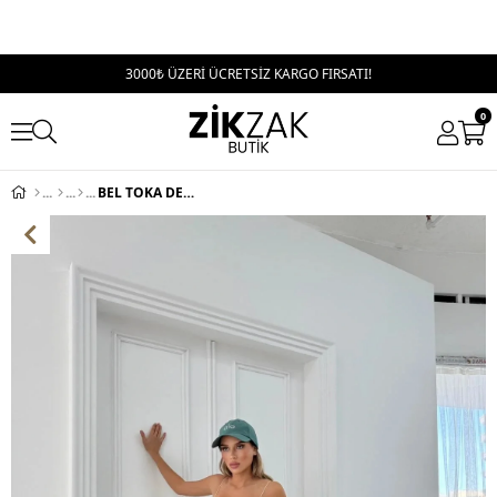
3000₺ ÜZERİ ÜCRETSİZ KARGO FIRSATI!
0
BEL TOKA DETAY BOL KESİM GENİŞ PAÇA BAGGY JEAN SİYAH