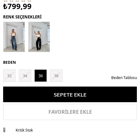
₺799,99
RENK SEÇENEKLERİ
BEDEN
32
34
36
38
Beden Tablosu
FAVORILERE EKLE
Kritik Stok