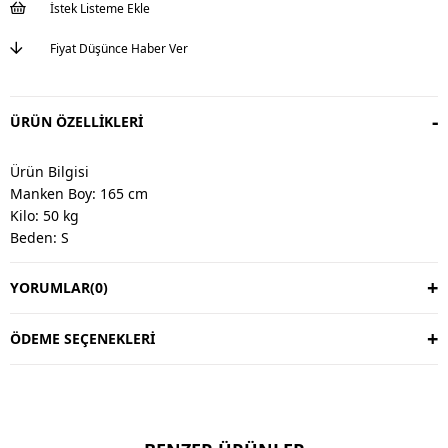
İstek Listeme Ekle
Fiyat Düşünce Haber Ver
ÜRÜN ÖZELLIKLERI
Ürün Bilgisi
Manken Boy: 165 cm
Kilo: 50 kg
Beden: S
YORUMLAR
(0)
Değişim & İade
Değişim vardır, iade yoktur.
Değişim süresi 3 iş günüdür.
ÖDEME SEÇENEKLERI
Kargo alıcıya aittir.
Kullanım Talimatı
30 derecede yıkayınız.