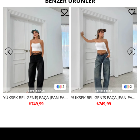
BENZER ÜRÜNLER
Ters çevirerek yıkayınız.
Çift renkli ürünlerde yıkama mendili kullanınız.
Deri ve süet ürünleri makinede yıkamayınız, kuru temizleme
tercih ediniz.
2
2
SEPETE EKLE
SEPETE EKLE
YÜKSEK BEL GENİŞ PAÇA JEAN PANTOLON SİYAH
YÜKSEK BEL GENİŞ PAÇA JEAN PANTOLON
₺749,99
₺749,99