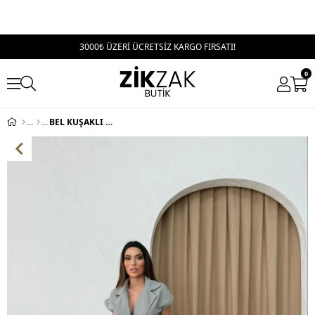
3000₺ ÜZERİ ÜCRETSİZ KARGO FIRSATI!
0
BEL KUŞAKLI YELEK VE PANTOLONLU İKİLİ TAKIM GRİ