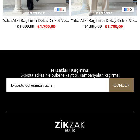
5
5
SEPETE EKLE
SEPETE EKLE
Yaka Atkı Bağlama Detay Ceket Ve Pantolonlu Double Kumaş İkili Takım Siyah 2117
Yaka Atkı Bağlama Detay Ceket Ve Pantolonlu Double Kumaş İkili Takım Bej 2117
₺1.999,99
₺1.799,99
₺1.999,99
₺1.799,99
Fırsatları Kaçırma!
E-posta adresinle bültene kayıt ol. Kampanyaları kaçırma!
GÖNDER