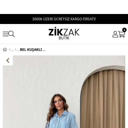
3000₺ ÜZERİ ÜCRETSİZ KARGO FIRSATI!
0
BEL KUŞAKLI DÜĞME DETAY BLUZ VE PANTOLONLU KETEN İKİLİ TAKIM MAVİ