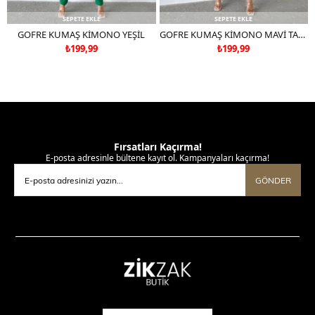
SEPETE EKLE
SEPETE EKLE
GOFRE KUMAŞ KİMONO YEŞİL
GOFRE KUMAŞ KİMONO MAVİ TAKIM DEĞİLDİR
₺199,99
₺199,99
Fırsatları Kaçırma!
E-posta adresinle bültene kayıt ol. Kampanyaları kaçırma!
GÖNDER