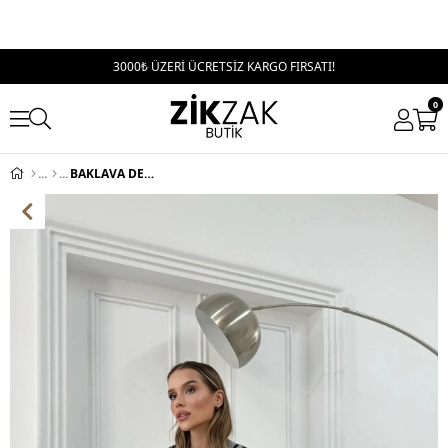
3000₺ ÜZERİ ÜCRETSİZ KARGO FIRSATI!
0
BAKLAVA DESEN KAZAK VE ETEKLİ TRİKO İKİLİ TAKIM LACİVERT