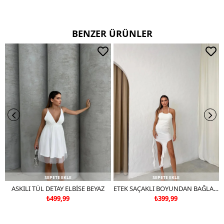
CİFT RENKLİ ÜRÜNLERDE YIKAMA MENDİLİ KULLANINIZ
DERİ SÜET ÜRÜNLERİ MAKİNEDE YIKAMAYINIZ KURU TEMİZLEME
TERCİH EDİNİZ
BENZER ÜRÜNLER
SEPETE EKLE
SEPETE EKLE
ASKILI TÜL DETAY ELBİSE BEYAZ
ETEK SAÇAKLI BOYUNDAN BAĞLAMALI TÜL ASTARLI ELBİSE BEYAZ
₺499,99
₺399,99