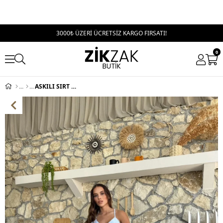
3000₺ ÜZERİ ÜCRETSİZ KARGO FIRSATI!
0
ASKILI SIRT DEKOLTE DETAY UZUN KETEN ELBİSE MAVİ