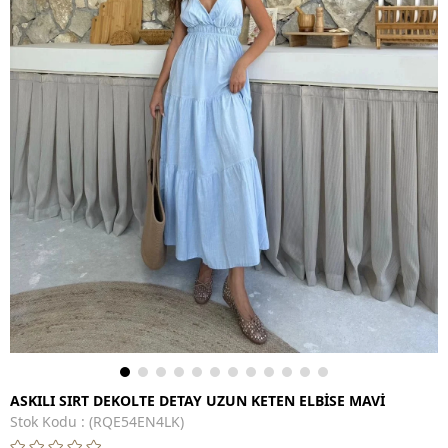
ASKILI SIRT DEKOLTE DETAY UZUN KETEN ELBİSE MAVİ
Stok Kodu
(RQE54EN4LK)