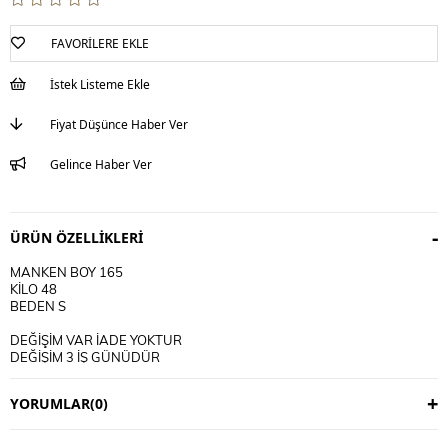
FAVORILERE EKLE
İstek Listeme Ekle
Fiyat Düşünce Haber Ver
Gelince Haber Ver
ÜRÜN ÖZELLIKLERI
MANKEN BOY 165
KİLO 48
BEDEN S
DEĞİŞİM VAR İADE YOKTUR
DEĞİŞİM 3 İŞ GÜNÜDÜR
KARGO ALICIYA AİTTİR
YORUMLAR
(0)
KULLANIM TALİMATI
30 DERECE YIKANIR
TERS CEVİRİP YIKAYINIZ