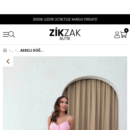
3000₺ ÜZERİ ÜCRETSİZ KARGO FIRSATI!
0
ASKILI DÜĞME DETAY YELEK VE PANTOLONLU İKİLİ TAKIM PEMBE