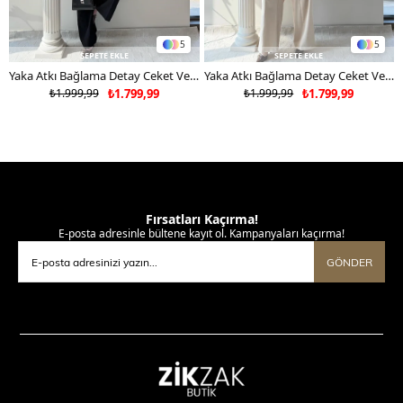
5
5
SEPETE EKLE
SEPETE EKLE
Yaka Atkı Bağlama Detay Ceket Ve Pantolonlu Double Kumaş İkili Takım Siyah 2117
Yaka Atkı Bağlama Detay Ceket Ve Pantolonlu Double Kumaş İkili Takım Bej 2117
₺1.999,99
₺1.799,99
₺1.999,99
₺1.799,99
Fırsatları Kaçırma!
E-posta adresinle bültene kayıt ol. Kampanyaları kaçırma!
GÖNDER