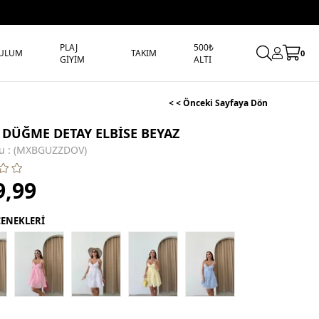
PLAJ
500₺
ULUM
TAKIM
0
GİYİM
ALTI
< < Önceki Sayfaya Dön
I DÜĞME DETAY ELBİSE BEYAZ
u
(MXBGUZZDOV)
9,99
ÇENEKLERİ