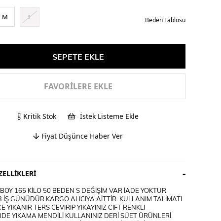
M
L
Beden Tablosu
FAVORILERE EKLE
Kritik Stok
İstek Listeme Ekle
Fiyat Düşünce Haber Ver
ELLIKLERI
OY 165 KİLO 50 BEDEN S DEĞİŞİM VAR İADE YOKTUR
3 İŞ GÜNÜDÜR KARGO ALICIYA AİTTİR KULLANIM TALİMATI
E YIKANIR TERS CEVİRİP YIKAYINIZ CİFT RENKLİ
DE YIKAMA MENDİLİ KULLANINIZ DERİ SÜET ÜRÜNLERİ