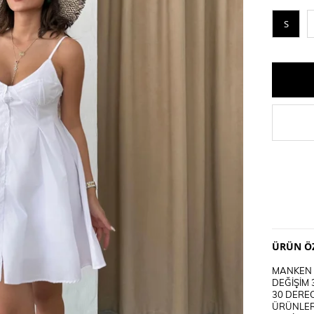
S
ÜRÜN ÖZ
MANKEN B
DEĞİŞİM 
30 DEREC
ÜRÜNLER