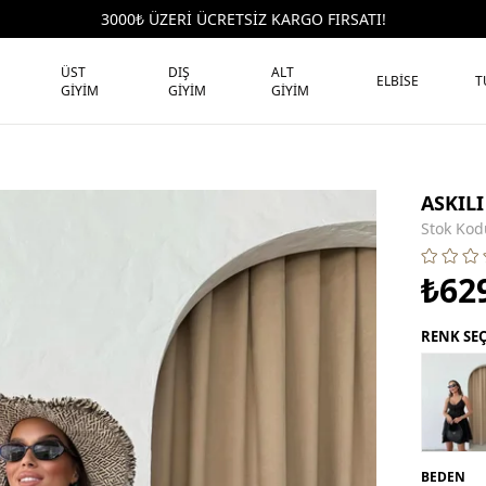
3000₺ ÜZERİ ÜCRETSİZ KARGO FIRSATI!
ÜST
DIŞ
ALT
ELBİSE
T
GİYİM
GİYİM
GİYİM
ASKIL
Stok Kod
₺62
RENK SE
BEDEN