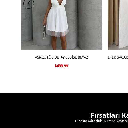
ASKILI TÜL DETAY ELBİSE BEYAZ
SEPETE EKLE
₺499,99
Fırsatları 
E-posta adresinle bültene kayıt o