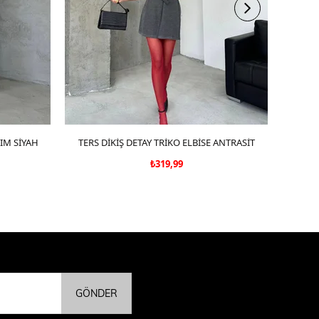
KIM SİYAH
TERS DİKİŞ DETAY TRİKO ELBİSE ANTRASİT
SEPETE EKLE
KOL 
₺319,99
GÖNDER