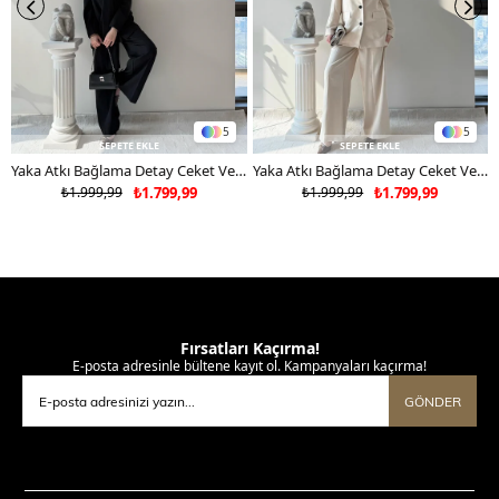
5
5
SEPETE EKLE
SEPETE EKLE
Yaka Atkı Bağlama Detay Ceket Ve Pantolonlu Double Kumaş İkili Takım Siyah 2117
Yaka Atkı Bağlama Detay Ceket Ve Pantolonlu Double Kumaş İkili Takım Bej 2117
₺1.999,99
₺1.799,99
₺1.999,99
₺1.799,99
Fırsatları Kaçırma!
E-posta adresinle bültene kayıt ol. Kampanyaları kaçırma!
GÖNDER