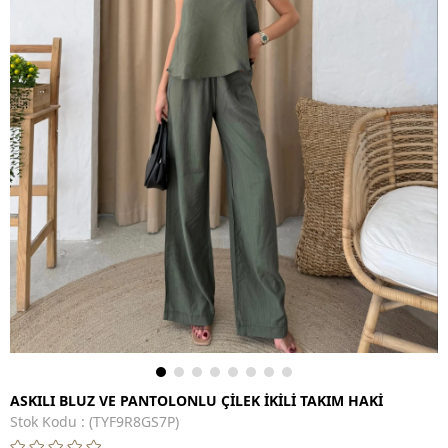
ASKILI BLUZ VE PANTOLONLU ÇİLEK İKİLİ TAKIM HAKİ
Stok Kodu
(TYF9R8GS7P)