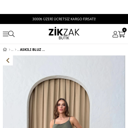
3000₺ ÜZERİ ÜCRETSİZ KARGO FIRSATI!
0
ASKILI BLUZ VE PANTOLONLU ÇİLEK İKİLİ TAKIM HAKİ