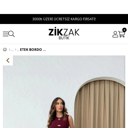
3000₺ ÜZERİ ÜCRETSİZ KARGO FIRSATI!
0
ETEK BORDO (SADECE ETEK!!!!!!!!!!!!)