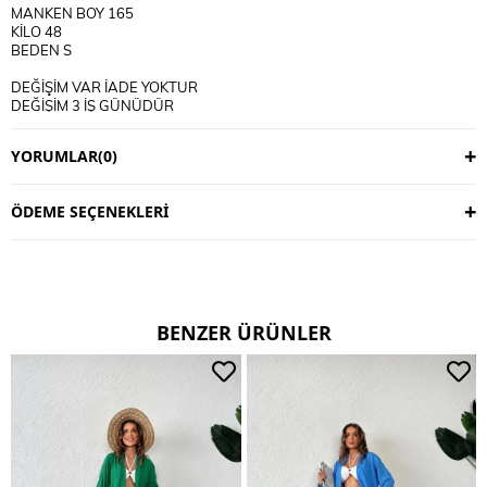
MANKEN BOY 165
KİLO 48
BEDEN S
DEĞİŞİM VAR İADE YOKTUR
DEĞİŞİM 3 İŞ GÜNÜDÜR
KARGO ALICIYA AİTTİR
YORUMLAR
(0)
KULLANIM TALİMATI
30 DERECE YIKANIR
TERS CEVİRİP YIKAYINIZ
ÖDEME SEÇENEKLERI
CİFT RENKLİ ÜRÜNLERDE YIKAMA MENDİLİ KULLANINIZ
DERİ SÜET ÜRÜNLERİ MAKİNEDE YIKAMAYINIZ KURU TEMİZLEME
TERCİH EDİNİZ
BENZER ÜRÜNLER