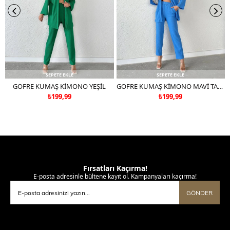
SEPETE EKLE
SEPETE EKLE
GOFRE KUMAŞ KİMONO YEŞİL
GOFRE KUMAŞ KİMONO MAVİ TAKIM DEĞİLDİR
₺199,99
₺199,99
Fırsatları Kaçırma!
E-posta adresinle bültene kayıt ol. Kampanyaları kaçırma!
GÖNDER