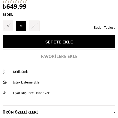
₺649,99
BEDEN
S
M
L
Beden Tablosu
FAVORILERE EKLE
Kritik Stok
İstek Listeme Ekle
Fiyat Düşünce Haber Ver
ÜRÜN ÖZELLIKLERI